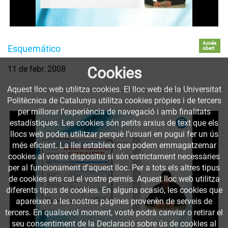
Accés
Esquemático
obert
Cookies
11 de febr. 2008
Aquest lloc web utilitza cookies. El lloc web de la Universitat
Politècnica de Catalunya utilitza cookies pròpies i de tercers
per millorar l’experiència de navegació i amb finalitats
estadístiques. Les cookies són petits arxius de text que els
llocs web poden utilitzar perquè l’usuari en pugui fer un ús
més eficient. La llei estableix que podem emmagatzemar
cookies al vostre dispositiu si són estrictament necessàries
per al funcionament d'aquest lloc. Per a tots els altres tipus
de cookies ens cal el vostre permís. Aquest lloc web utilitza
diferents tipus de cookies. En alguna ocasió, les cookies que
apareixen a les nostres pàgines provenen de serveis de
tercers. En qualsevol moment, vostè podrà canviar o retirar el
seu consentiment de la Declaració sobre ús de cookies al