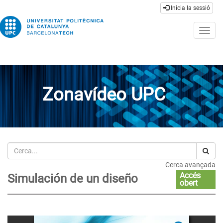
Inicia la sessió
Togg
navig
Zonavídeo UPC
Cerca
Cerca avançada
Accés
Simulación de un diseño
obert