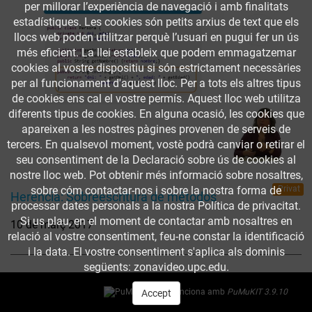
per millorar l’experiència de navegació i amb finalitats
estadístiques. Les cookies són petits arxius de text que els
llocs web poden utilitzar perquè l’usuari en pugui fer un ús
més eficient. La llei estableix que podem emmagatzemar
cookies al vostre dispositiu si són estrictament necessàries
per al funcionament d'aquest lloc. Per a tots els altres tipus
de cookies ens cal el vostre permís. Aquest lloc web utilitza
diferents tipus de cookies. En alguna ocasió, les cookies que
apareixen a les nostres pàgines provenen de serveis de
tercers. En qualsevol moment, vostè podrà canviar o retirar el
seu consentiment de la Declaració sobre ús de cookies al
nostre lloc web. Pot obtenir més informació sobre nosaltres,
sobre cóm contactar-nos i sobre la nostra forma de
Privat
Herencia: Sobreescritura de métodos
processar dates personals a la nostra Política de privacitat.
Si us plau, en el moment de contactar amb nosaltres en
10 de març 2017
relació al vostre consentiment, feu-ne constar la identificació
i la data. El vostre consentiment s'aplica als dominis
següents: zonavideo.upc.edu.
Funciona amb
PuMuKIT 3.9.10
Accept