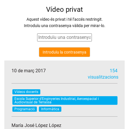
10 de març 2017
154
visualitzacions
Vídeos docents
Escola Superior d'Enginyeries Industrial, Aeroespacial i
Audiovisual de Terrassa
Programació
Informàtica
María José López López