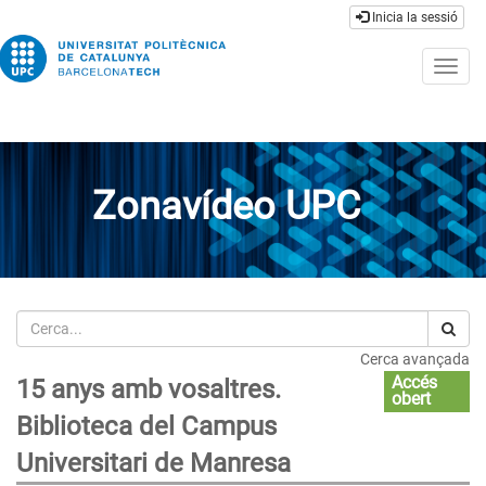
Inicia la sessió
Togg
navig
Zonavídeo UPC
Cerca
Cerca avançada
Accés
15 anys amb vosaltres.
obert
Biblioteca del Campus
Universitari de Manresa