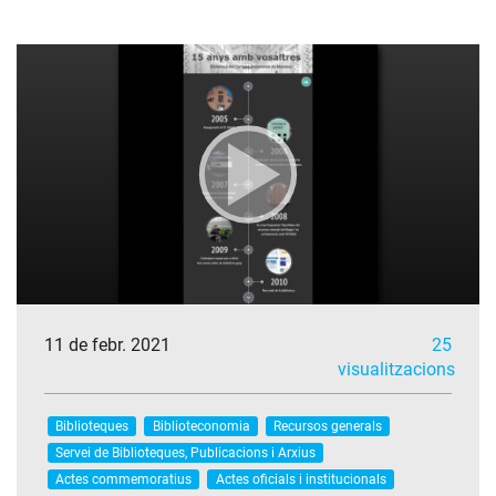
11 de febr. 2021
25
visualitzacions
Biblioteques
Biblioteconomia
Recursos generals
Servei de Biblioteques, Publicacions i Arxius
Actes commemoratius
Actes oficials i institucionals