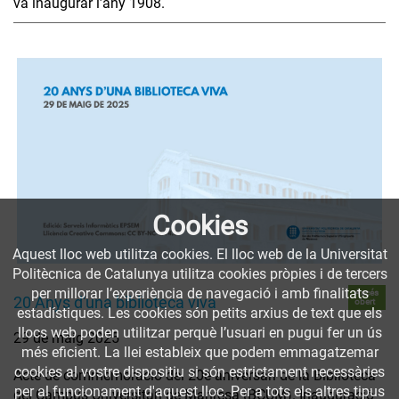
va inaugurar l’any 1908.
Cookies
Aquest lloc web utilitza cookies. El lloc web de la Universitat
Politècnica de Catalunya utilitza cookies pròpies i de tercers
per millorar l’experiència de navegació i amb finalitats
Accés
20 Anys d'una biblioteca viva
obert
estadístiques. Les cookies són petits arxius de text que els
llocs web poden utilitzar perquè l’usuari en pugui fer un ús
29 de maig 2025
més eficient. La llei estableix que podem emmagatzemar
cookies al vostre dispositiu si són estrictament necessàries
Acte de commemoració del 20è aniversari de la Biblioteca
per al funcionament d'aquest lloc. Per a tots els altres tipus
del Campus Universitari de Manresa (BCUM). Inauguració