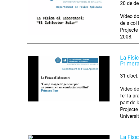
20 de de
Vídeo do
dels col
Projecte
2008.
La Físi
Primera
31 d’oct
Vídeo do
fer la p
part de 
Projecte
Universi
La Físi