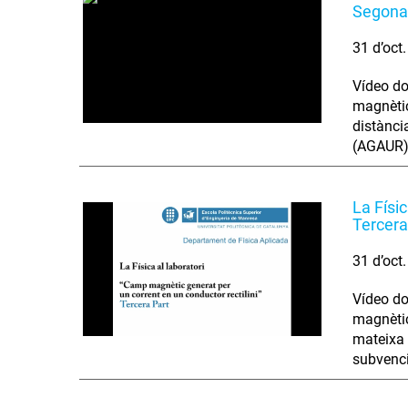
Segona
31 d’oct
Vídeo do
magnètic
distànci
(AGAUR)
La Físi
Tercera
31 d’oct
Vídeo do
magnètic
mateixa 
subvenci