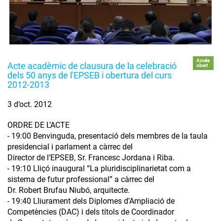
Accés
Acte acadèmic de clausura de la celebració
obert
dels 50 anys de l'EPSEB i obertura del curs
2012-2013
3 d’oct. 2012
ORDRE DE L’ACTE
- 19:00 Benvinguda, presentació dels membres de la taula
presidencial i parlament a càrrec del
Director de l’EPSEB, Sr. Francesc Jordana i Riba.
- 19:10 Lliçó inaugural “La pluridisciplinarietat com a
sistema de futur professional” a càrrec del
Dr. Robert Brufau Niubó, arquitecte.
- 19:40 Lliurament dels Diplomes d’Ampliació de
Competències (DAC) i dels títols de Coordinador