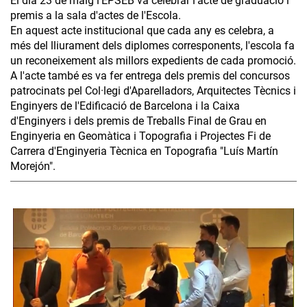
El dia 23 de maig l'EPSEB va celebrar l'acte de graduació i
premis a la sala d'actes de l'Escola.
En aquest acte institucional que cada any es celebra, a
més del lliurament dels diplomes corresponents, l'escola fa
un reconeixement als millors expedients de cada promoció.
A l'acte també es va fer entrega dels premis del concursos
patrocinats pel Col·legi d'Aparelladors, Arquitectes Tècnics i
Enginyers de l'Edificació de Barcelona i la Caixa
d'Enginyers i dels premis de Treballs Final de Grau en
Enginyeria en Geomàtica i Topografia i Projectes Fi de
Carrera d'Enginyeria Tècnica en Topografia "Luís Martín
Morejón".