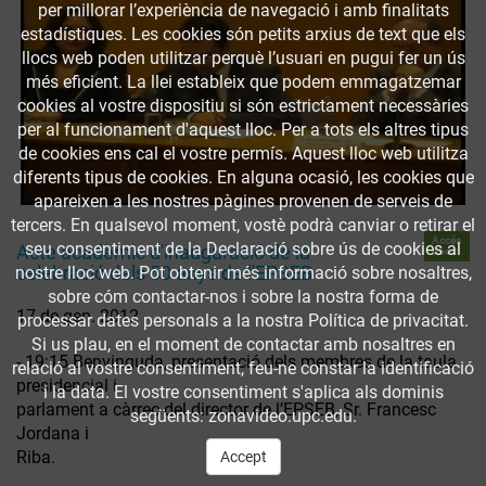
per millorar l’experiència de navegació i amb finalitats
estadístiques. Les cookies són petits arxius de text que els
llocs web poden utilitzar perquè l’usuari en pugui fer un ús
més eficient. La llei estableix que podem emmagatzemar
cookies al vostre dispositiu si són estrictament necessàries
per al funcionament d'aquest lloc. Per a tots els altres tipus
de cookies ens cal el vostre permís. Aquest lloc web utilitza
diferents tipus de cookies. En alguna ocasió, les cookies que
apareixen a les nostres pàgines provenen de serveis de
tercers. En qualsevol moment, vostè podrà canviar o retirar el
Accés
seu consentiment de la Declaració sobre ús de cookies al
Acte acadèmic d'inauguració de la
obert
celebració dels 50 anys de l'EPSEB
nostre lloc web. Pot obtenir més informació sobre nosaltres,
sobre cóm contactar-nos i sobre la nostra forma de
17 de gen. 2012
processar dates personals a la nostra Política de privacitat.
Si us plau, en el moment de contactar amb nosaltres en
- 19:15 Benvinguda, presentació dels membres de la taula
relació al vostre consentiment, feu-ne constar la identificació
presidencial i
i la data. El vostre consentiment s'aplica als dominis
parlament a càrrec del director de l’EPSEB, Sr. Francesc
següents: zonavideo.upc.edu.
Jordana i
Riba.
Accept