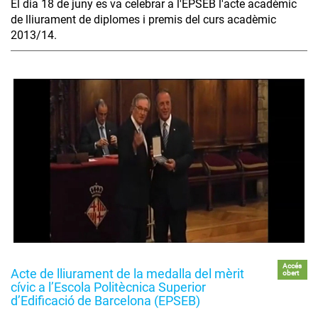
El dia 18 de juny es va celebrar a l'EPSEB l'acte acadèmic
de lliurament de diplomes i premis del curs acadèmic
2013/14.
Accés
Acte de lliurament de la medalla del mèrit
obert
cívic a l’Escola Politècnica Superior
d’Edificació de Barcelona (EPSEB)