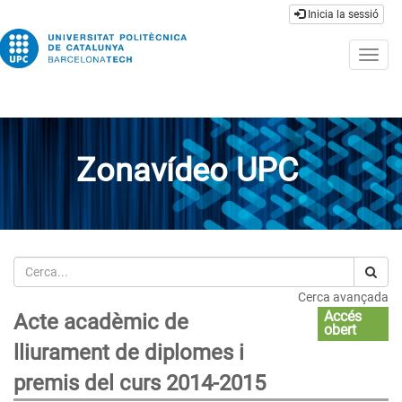
Inicia la sessió
Togg
navig
Zonavídeo UPC
Cerca
Cerca avançada
Accés
Acte acadèmic de
obert
lliurament de diplomes i
premis del curs 2014-2015