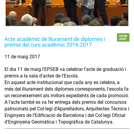
Accés
Acte acadèmic de lliurament de diplomes i
obert
premis del curs acadèmic 2016-2017
11 de maig 2017
El dia 11 de maig l'EPSEB va celebrar l'acte de graduació i
premis a la sala d'actes de l'Escola.
En aquest acte institucional que cada any es celebra, a
més del lliurament dels diplomes corresponents, l'escola fa
un reconeixement als millors expedients de cada promoció.
A l'acte també es va fer entrega dels premis del concursos
patrocinats pel Col·legi d'Aparelladors, Arquitectes Tècnics i
Enginyers de l'Edificació de Barcelona i del Col·legi Oficial
d'Enginyeria Geomàtica i Topogràfica de Catalunya.