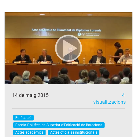
14 de maig 2015
4
visualitzacions
Edificació
Escola Politècnica Superior d'Edificació de Barcelona
Actes acadèmics
Actes oficials i institucionals