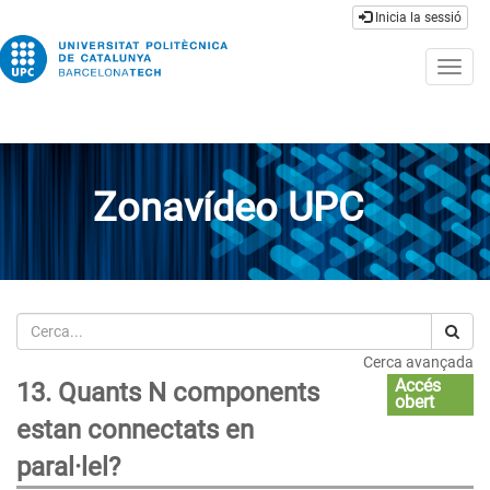
Inicia la sessió
Togg
navig
Zonavídeo UPC
Cerca
Cerca avançada
Accés
13. Quants N components
obert
estan connectats en
paral·lel?