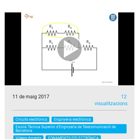
11 de maig 2017
12
visualitzacions
Circuits electrònics
Enginyeria electrònica
Escola Tècnica Superior d'Enginyeria de Telecomunicació de
Barcelona
Vídeos docents
FONAMENTS D'ELECTRÒNICA