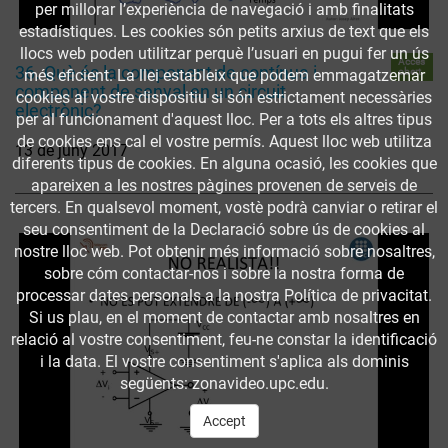
per millorar l’experiència de navegació i amb finalitats
estadístiques. Les cookies són petits arxius de text que els
llocs web poden utilitzar perquè l’usuari en pugui fer un ús
Accés
36. Què és la component de contínua i
obert
més eficient. La llei estableix que podem emmagatzemar
component de senyal en un circuit
cookies al vostre dispositiu si són estrictament necessàries
electrònic?
per al funcionament d'aquest lloc. Per a tots els altres tipus
de cookies ens cal el vostre permís. Aquest lloc web utilitza
13 de juny 2017
diferents tipus de cookies. En alguna ocasió, les cookies que
apareixen a les nostres pàgines provenen de serveis de
tercers. En qualsevol moment, vostè podrà canviar o retirar el
seu consentiment de la Declaració sobre ús de cookies al
nostre lloc web. Pot obtenir més informació sobre nosaltres,
sobre cóm contactar-nos i sobre la nostra forma de
processar dates personals a la nostra Política de privacitat.
Si us plau, en el moment de contactar amb nosaltres en
relació al vostre consentiment, feu-ne constar la identificació
i la data. El vostre consentiment s'aplica als dominis
següents: zonavideo.upc.edu.
Accept