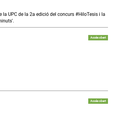
e la UPC de la 2a edició del concurs #HiloTesis i la
minuts'.
Accés obert
Accés obert