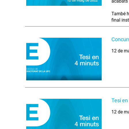
acabats 
També ha
final ins
Concurs
12 de m
Tesi en
12 de m