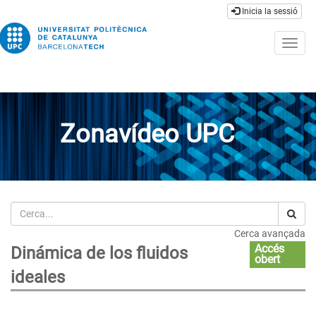
Inicia la sessió
Togg
navig
Zonavídeo UPC
Cerca
Cerca avançada
Accés
Dinámica de los fluidos
obert
ideales