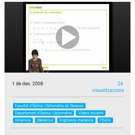
1 de des. 2008
24
visualitzacions
Facultat d'Òptica i Optometria de Terrassa
Departament d'Òptica i Optometria
Vídeos docents
Dinàmica
Mecànica
Enginyeria mecànica
FÍSICA