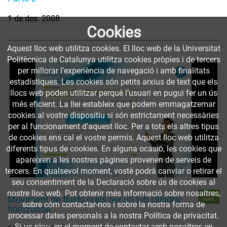
1 de des. 2008
Cookies
Aquest lloc web utilitza cookies. El lloc web de la Universitat
Politècnica de Catalunya utilitza cookies pròpies i de tercers
per millorar l’experiència de navegació i amb finalitats
estadístiques. Les cookies són petits arxius de text que els
llocs web poden utilitzar perquè l’usuari en pugui fer un ús
més eficient. La llei estableix que podem emmagatzemar
cookies al vostre dispositiu si són estrictament necessàries
per al funcionament d'aquest lloc. Per a tots els altres tipus
de cookies ens cal el vostre permís. Aquest lloc web utilitza
diferents tipus de cookies. En alguna ocasió, les cookies que
apareixen a les nostres pàgines provenen de serveis de
tercers. En qualsevol moment, vostè podrà canviar o retirar el
seu consentiment de la Declaració sobre ús de cookies al
nostre lloc web. Pot obtenir més informació sobre nosaltres,
Accés
Moviment de fluids reals per un tub cilíndric
obert
sobre cóm contactar-nos i sobre la nostra forma de
horitzontal
processar dates personals a la nostra Política de privacitat.
Si us plau, en el moment de contactar amb nosaltres en