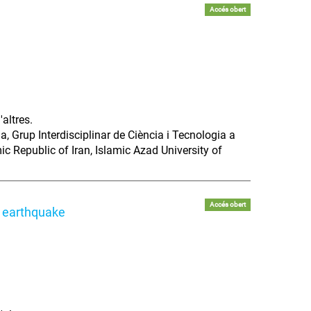
Accés obert
altres.
a, Grup Interdisciplinar de Ciència i Tecnologia a
c Republic of Iran, Islamic Azad University of
Accés obert
ah earthquake