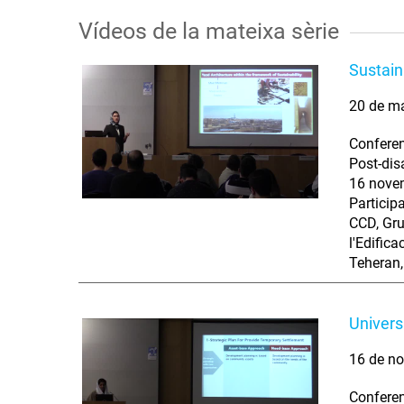
Vídeos de la mateixa sèrie
Sustaina
20 de m
Conferen
Post-dis
16 novem
Particip
CCD, Gru
l'Edific
Teheran,
Univers
16 de no
Conferen