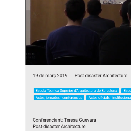
19 de març 2019
Post-disaster Architecture
Escola Tècnica Superior d'Arquitectura de Barcelona
Esco
Actes, jornades i conferències
Actes oficials i instituciona
Conferenciant: Teresa Guevara
Post-disaster Architecture.