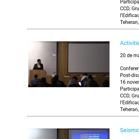
Particip
CCD, Gru
l'Edific
Teheran,
Activit
20 de m
Conferen
Post-dis
16 novem
Particip
CCD, Gru
l'Edific
Teheran,
Seismic