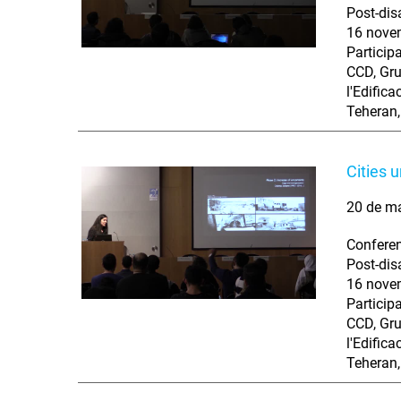
Post-dis
16 novem
Particip
CCD, Gru
l'Edific
Teheran,
Cities 
20 de m
Conferen
Post-dis
16 novem
Particip
CCD, Gru
l'Edific
Teheran,