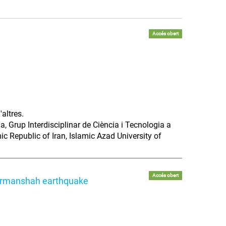
Accés obert
altres.
a, Grup Interdisciplinar de Ciència i Tecnologia a
c Republic of Iran, Islamic Azad University of
Accés obert
 Kermanshah earthquake