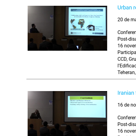
Urban r
20 de m
Conferen
Post-dis
16 novem
Particip
CCD, Gru
l'Edific
Teheran,
Iranian
16 de no
Conferen
Post-dis
16 novem