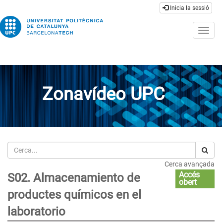
Inicia la sessió
Togg
navig
Zonavídeo UPC
Cerca
Cerca avançada
Accés
S02. Almacenamiento de
obert
productes químicos en el
laboratorio