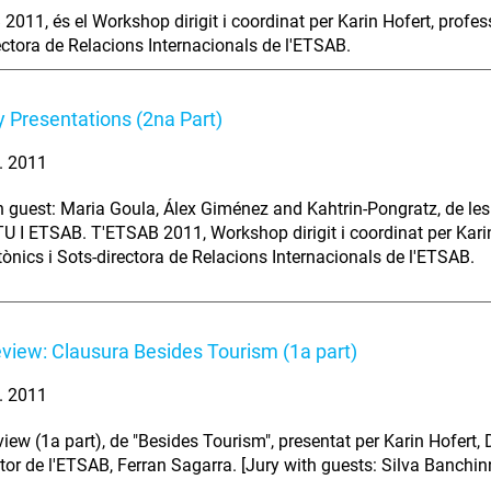
2011, és el Workshop dirigit i coordinat per Karin Hofert, profe
ectora de Relacions Internacionals de l'ETSAB.
 Presentations (2na Part)
l. 2011
h guest: Maria Goula, Álex Giménez and Kahtrin-Pongratz, de le
U I ETSAB. T'ETSAB 2011, Workshop dirigit i coordinat per Kari
tònics i Sots-directora de Relacions Internacionals de l'ETSAB.
eview: Clausura Besides Tourism (1a part)
l. 2011
iew (1a part), de "Besides Tourism", presentat per Karin Hofert, D
ctor de l'ETSAB, Ferran Sagarra. [Jury with guests: Silva Banchi