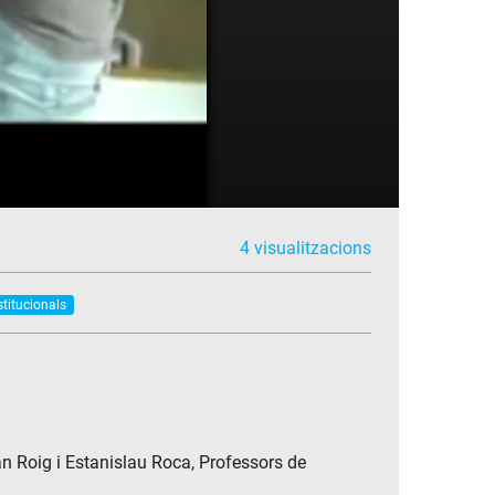
4 visualitzacions
nstitucionals
an Roig i Estanislau Roca, Professors de