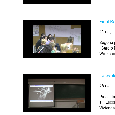
Final R
21 de ju
Segona p
i Sergio
Worksho
La evol
26 de ju
Presenta
a l' Esc
Vivienda