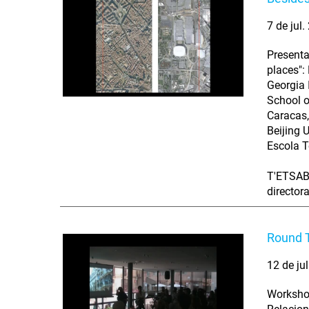
7 de jul
Presenta
places":
Georgia 
School o
Caracas,
Beijing 
Escola T
T'ETSAB 
director
Round T
12 de ju
Workshop