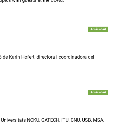
opics with guests at the COAC.
Accés obert
de Karin Hofert, directora i coordinadora del
Accés obert
s Universitats NCKU, GATECH, ITU, CNU, USB, MSA,