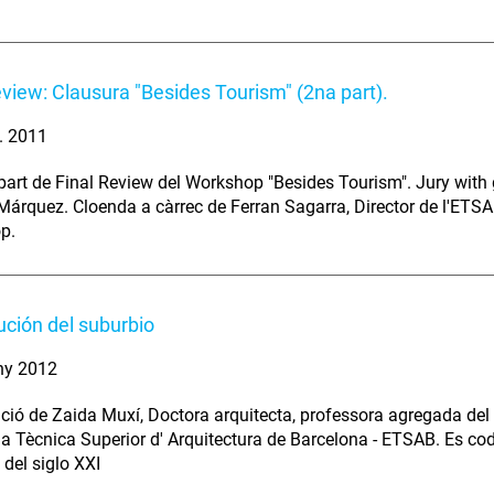
eview: Clausura "Besides Tourism" (2na part).
l. 2011
art de Final Review del Workshop "Besides Tourism". Jury with 
 Márquez. Cloenda a càrrec de Ferran Sagarra, Director de l'ETSAB
p.
ución del suburbio
ny 2012
ció de Zaida Muxí, Doctora arquitecta, professora agregada del 
ola Tècnica Superior d' Arquitectura de Barcelona - ETSAB. Es co
 del siglo XXI