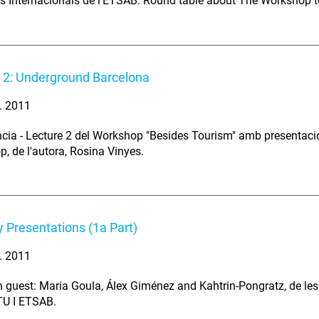
s Internacionals de l'ETSAB. Round table about The Workshop t
 2: Underground Barcelona
l. 2011
cia - Lecture 2 del Workshop "Besides Tourism" amb presentació 
, de l'autora, Rosina Vinyes.
 Presentations (1a Part)
l. 2011
h guest: Maria Goula, Álex Giménez and Kahtrin-Pongratz, de le
TU I ETSAB.