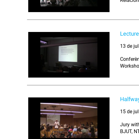
Relacion
Lecture
13 de ju
Conferèn
Workshop
Halfway
15 de ju
Jury wit
BJUT, N