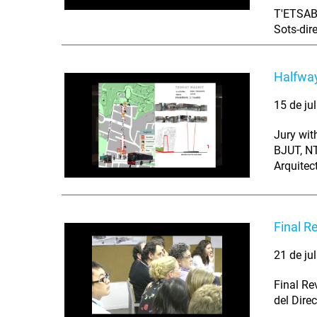
T'ETSAB 
Sots-dir
Halfway
15 de ju
Jury wit
BJUT, NT
Arquitec
Final R
21 de ju
Final Rev
del Dire