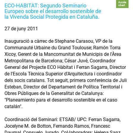
Accés
ECO-HABITAT: Segundo Seminario
obert
Europeo sobre el desarrollo sostenible de
la Vivenda Social Protegida en Cataluña.
27 de juny 2011
Inauguració a càrrec de Stephane Carasou, VP de la
Communauté Urbaine du Grand Toulouse; Ramón Torra
Xicoy, Gerent de la Mancomunitat de Municipis de l'Àrea
Metropolitana de Barcelona; César Juvé, Coordinador
General del Projecte ECO Hàbitat i Ferran Sagarra, Director
de l'Escola Tècnica Superior d'Arquitectura i coordinador
dels socis catalans. Tot seguit, primera conferència de Juli
Esteban, Director del Departament de Política Territorial i
Obres Públiques de la Generalitat de Catalunya:
"Planeamiento para el desarrollo sostenible en el caso
catalán".
Coordinació del Seminari: ETSAB/ UPC: Ferran Sagarra,
Jocelyne M. de Botton, Fernando Ramos, Francesc
Daumal, Consuelo Jurado. Col·laboradors: Helena Sanz,