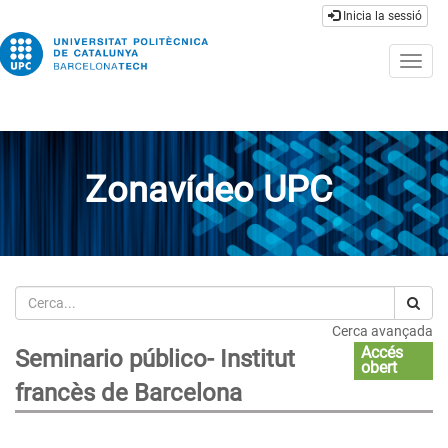
Inicia la sessió
Togg
navig
Zonavídeo UPC
Cerca
Cerca avançada
Accés
Seminario público- Institut
obert
francès de Barcelona