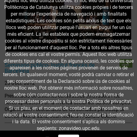
Aquest lloc web utilitza cookies. El lloc web de la Universitat
Politècnica de Catalunya utilitza cookies pròpies i de tercers
per millorar l’experiència de navegació i amb finalitats
estadístiques. Les cookies són petits arxius de text que els
llocs web poden utilitzar perquè l’usuari en pugui fer un ús
més eficient. La llei estableix que podem emmagatzemar
cookies al vostre dispositiu si són estrictament necessàries
per al funcionament d'aquest lloc. Per a tots els altres tipus
de cookies ens cal el vostre permís. Aquest lloc web utilitza
diferents tipus de cookies. En alguna ocasió, les cookies que
Accés
Seminario público- Institut francès de
obert
apareixen a les nostres pàgines provenen de serveis de
Barcelona
tercers. En qualsevol moment, vostè podrà canviar o retirar el
seu consentiment de la Declaració sobre ús de cookies al
25 d’oct. 2012
nostre lloc web. Pot obtenir més informació sobre nosaltres,
sobre cóm contactar-nos i sobre la nostra forma de
Presentació de sistemes constructius innovadors i les
processar dates personals a la nostra Política de privacitat.
seves aplicacions en la vivenda social del suroest europeu.
Si us plau, en el moment de contactar amb nosaltres en
Organització i coordinació de les Jornades per Josep Mª
relació al vostre consentiment, feu-ne constar la identificació
Borrell, Helena Sanz, Joan Moreno i Fabrizio Cocirio.
i la data. El vostre consentiment s'aplica als dominis
següents: zonavideo.upc.edu.