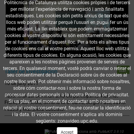
Politècnica de Catalunya utilitza cookies pròpies i de tercers
per millorar l’experiència de navegació i amb finalitats
estadístiques. Les cookies són petits arxius de text que els
llocs web poden utilitzar perquè l’usuari en pugui fer un ús
més eficient. La llei estableix que podem emmagatzemar
cookies al vostre dispositiu si són estrictament necessàries
per al funcionament d'aquest lloc. Per a tots els altres tipus
de cookies ens cal el vostre permís. Aquest lloc web utilitza
diferents tipus de cookies. En alguna ocasió, les cookies que
apareixen a les nostres pàgines provenen de serveis de
tercers. En qualsevol moment, vostè podrà canviar o retirar el
Accés
Taller de investigación
obert
seu consentiment de la Declaració sobre ús de cookies al
nostre lloc web. Pot obtenir més informació sobre nosaltres,
10 de juny 2011
sobre cóm contactar-nos i sobre la nostra forma de
processar dates personals a la nostra Política de privacitat.
Taller final del Seminari amb els participants: Hartmut
Si us plau, en el moment de contactar amb nosaltres en
Frank, Xico Costa, Simona M.C. Salvo, Sergio Pace, Javier
relació al vostre consentiment, feu-ne constar la identificació
Fedele y Maristella Casciato.
i la data. El vostre consentiment s'aplica als dominis
següents: zonavideo.upc.edu.
Funciona amb
PuMuKIT 3.9.10
Accept