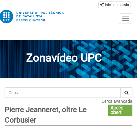
Inicia la sessió
Togg
navig
Zonavídeo UPC
Cerca
Cerca avançada
Accés
Pierre Jeanneret, oltre Le
obert
Corbusier