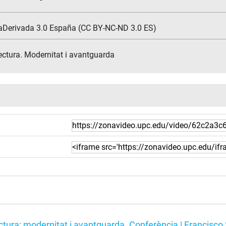
aDerivada 3.0 España (CC BY-NC-ND 3.0 ES)
ectura. Modernitat i avantguarda
ctura: modernitat i avantguarda. Conferència | Francisco