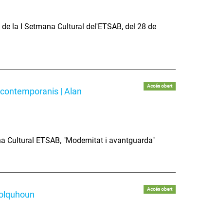
s de la I Setmana Cultural del'ETSAB, del 28 de
Accés obert
s contemporanis | Alan
mana Cultural ETSAB, "Modernitat i avantguarda"
Accés obert
Colquhoun