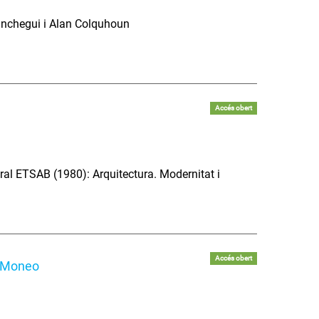
Ganchegui i Alan Colquhoun
Accés obert
ural ETSAB (1980): Arquitectura. Modernitat i
Accés obert
l Moneo