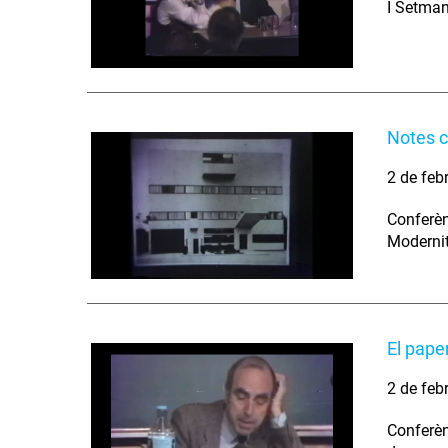
I Setman
Notes c
2 de feb
Conferèn
Modernit
El paper
2 de feb
Conferèn