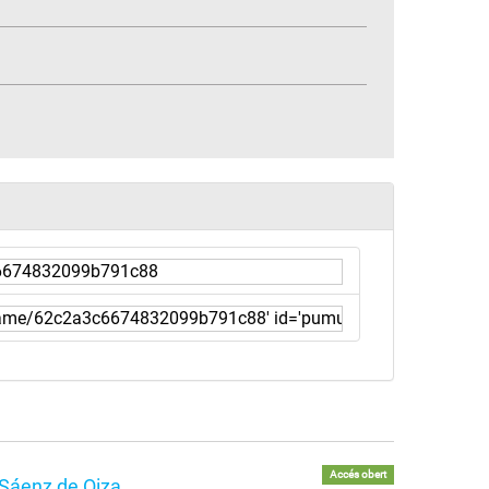
Accés obert
 Sáenz de Oiza