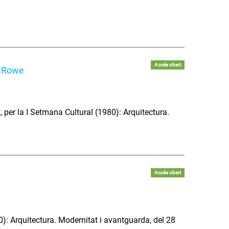
Accés obert
n Rowe
 per la I Setmana Cultural (1980): Arquitectura.
Accés obert
0): Arquitectura. Modernitat i avantguarda, del 28