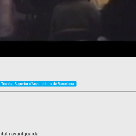
 Tècnica Superior d'Arquitectura de Barcelona
itat i avantguarda