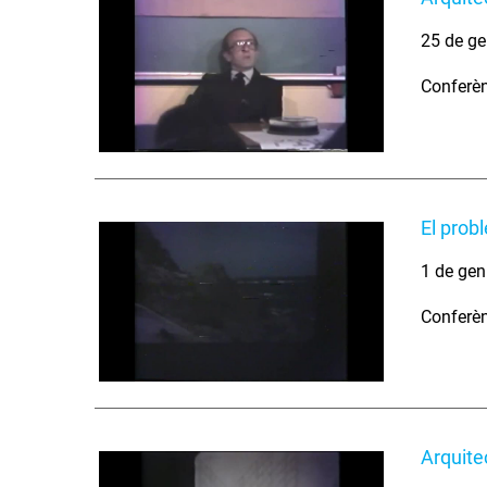
25 de ge
Conferèn
El prob
1 de gen
Conferèn
Arquite