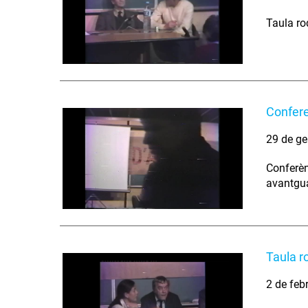
Taula ro
Confere
29 de ge
Conferèn
avantgua
Taula r
2 de feb