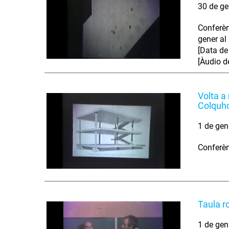
30 de ge
Conferèn
gener al
[Data de
[Àudio de
Volta a
Colquh
1 de gen
Conferèn
Taula r
1 de gen