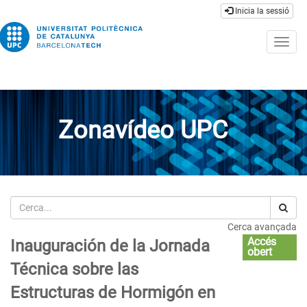
Inicia la sessió
Togg
navig
Zonavídeo UPC
Cerca
Cerca avançada
Accés
Inauguración de la Jornada
obert
Técnica sobre las
Estructuras de Hormigón en