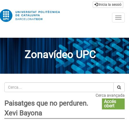
Inicia la sessió
Togg
navig
Zonavídeo UPC
Cerca
Cerca avançada
Accés
Paisatges que no perduren.
obert
Xevi Bayona