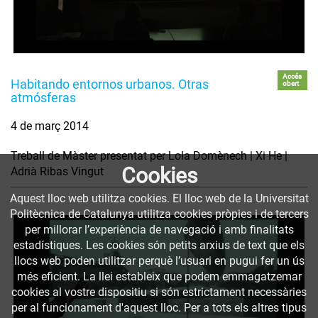
Accés
Habitando entornos urbanos. Otras
obert
atmósferas
4 de març 2014
Treball de Màster presentat per Lola Domènech | Xi He |
Cookies
Adrià Ribas Vingut
Aquest lloc web utilitza cookies. El lloc web de la Universitat
Politècnica de Catalunya utilitza cookies pròpies i de tercers
per millorar l’experiència de navegació i amb finalitats
estadístiques. Les cookies són petits arxius de text que els
llocs web poden utilitzar perquè l’usuari en pugui fer un ús
més eficient. La llei estableix que podem emmagatzemar
cookies al vostre dispositiu si són estrictament necessàries
per al funcionament d'aquest lloc. Per a tots els altres tipus