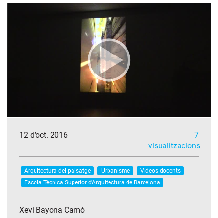
12 d’oct. 2016
7
visualitzacions
Arquitectura del paisatge
Urbanisme
Vídeos docents
Escola Tècnica Superior d'Arquitectura de Barcelona
Xevi Bayona Camó