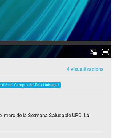
4 visualitzacions
estió del Campus del Baix Llobregat
en el marc de la Setmana Saludable UPC. La