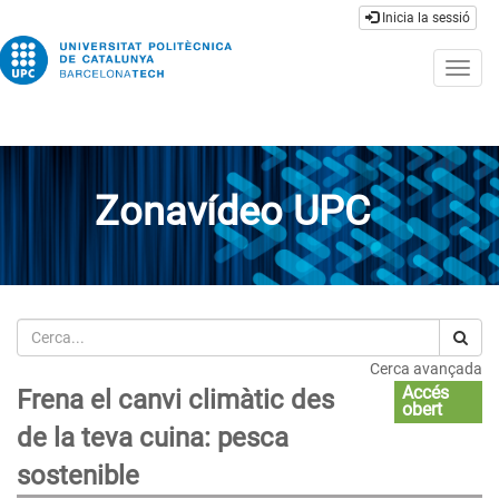
Inicia la sessió
Togg
navig
Zonavídeo UPC
Cerca
Cerca avançada
Accés
Frena el canvi climàtic des
obert
de la teva cuina: pesca
sostenible