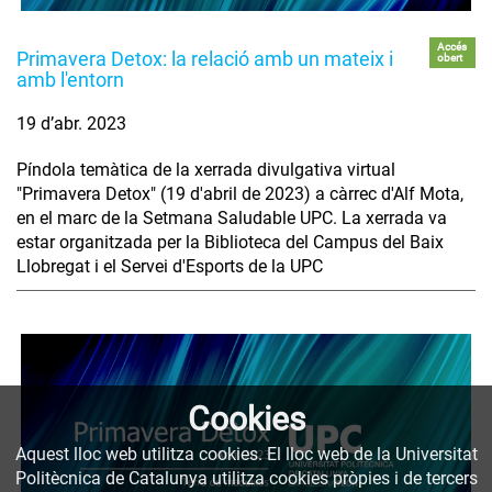
Accés
Primavera Detox: la relació amb un mateix i
obert
amb l'entorn
19 d’abr. 2023
Píndola temàtica de la xerrada divulgativa virtual
"Primavera Detox" (19 d'abril de 2023) a càrrec d'Alf Mota,
en el marc de la Setmana Saludable UPC. La xerrada va
estar organitzada per la Biblioteca del Campus del Baix
Llobregat i el Servei d'Esports de la UPC
Cookies
Aquest lloc web utilitza cookies. El lloc web de la Universitat
Politècnica de Catalunya utilitza cookies pròpies i de tercers