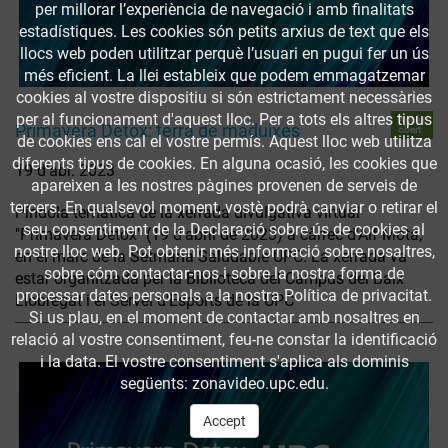
per millorar l’experiència de navegació i amb finalitats
estadístiques. Les cookies són petits arxius de text que els
llocs web poden utilitzar perquè l’usuari en pugui fer un ús
més eficient. La llei estableix que podem emmagatzemar
cookies al vostre dispositiu si són estrictament necessàries
per al funcionament d'aquest lloc. Per a tots els altres tipus
Accés
Primavera Detox: terra de maduixes
obert
de cookies ens cal el vostre permís. Aquest lloc web utilitza
diferents tipus de cookies. En alguna ocasió, les cookies que
19 d’abr. 2023
apareixen a les nostres pàgines provenen de serveis de
tercers. En qualsevol moment, vostè podrà canviar o retirar el
Píndola temàtica de la xerrada divulgativa virtual
seu consentiment de la Declaració sobre ús de cookies al
"Primavera Detox" (19 d'abril de 2023) a càrrec d'Alf Mota,
nostre lloc web. Pot obtenir més informació sobre nosaltres,
en el marc de la Setmana Saludable UPC. La xerrada va
sobre cóm contactar-nos i sobre la nostra forma de
estar organitzada per la Biblioteca del Campus del Baix
processar dates personals a la nostra Política de privacitat.
Llobregat i el Servei d'Esports de la UPC
Si us plau, en el moment de contactar amb nosaltres en
relació al vostre consentiment, feu-ne constar la identificació
i la data. El vostre consentiment s'aplica als dominis
següents: zonavideo.upc.edu.
Accept