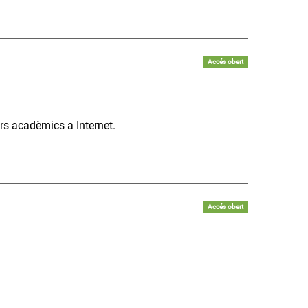
Accés obert
rs acadèmics a Internet.
Accés obert