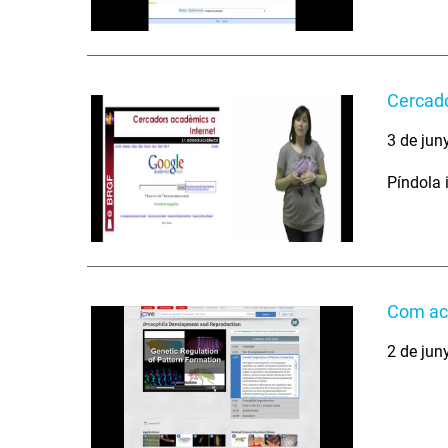
Cercado
3 de jun
Píndola 
Com acc
2 de jun