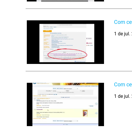
Com cer
1 de jul
Com cer
1 de jul