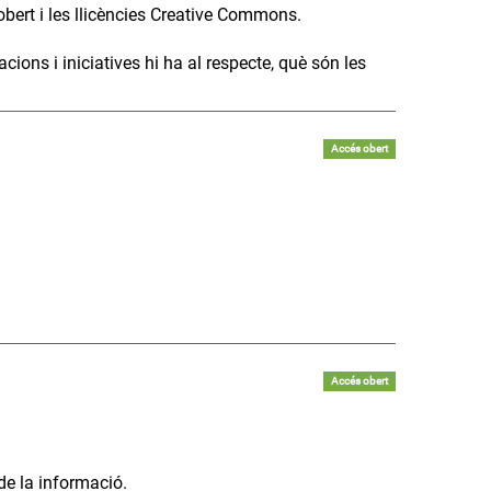
obert i les llicències Creative Commons.
cions i iniciatives hi ha al respecte, què són les
Accés obert
Accés obert
de la informació.