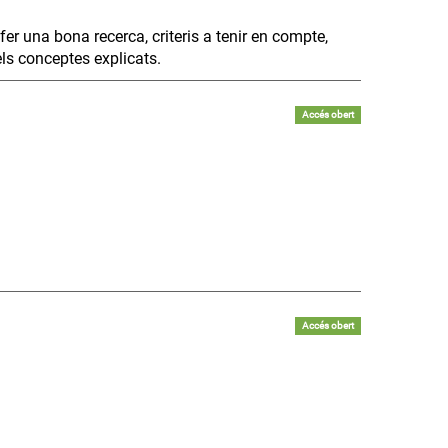
fer una bona recerca, criteris a tenir en compte,
 els conceptes explicats.
Accés obert
Accés obert