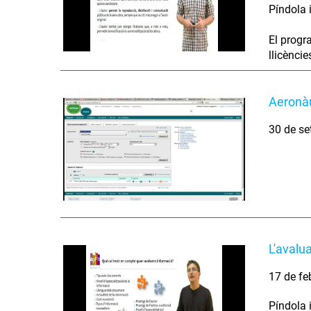
Píndola 
El progra
llicènci
Aeronàu
30 de se
L'avalua
17 de fe
Píndola 