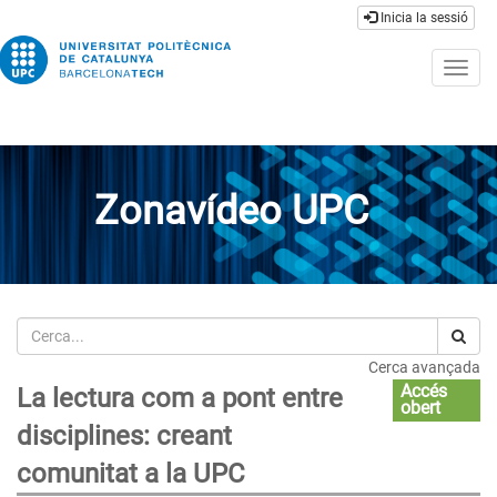
Inicia la sessió
Togg
navig
Zonavídeo UPC
Cerca
Cerca avançada
Accés
La lectura com a pont entre
obert
disciplines: creant
comunitat a la UPC