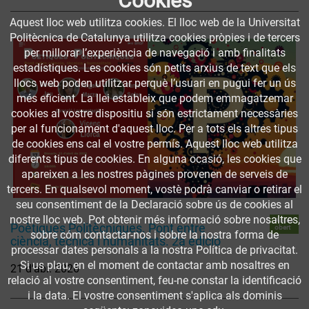
Cookies
Aquest lloc web utilitza cookies. El lloc web de la Universitat
Politècnica de Catalunya utilitza cookies pròpies i de tercers
per millorar l’experiència de navegació i amb finalitats
estadístiques. Les cookies són petits arxius de text que els
llocs web poden utilitzar perquè l’usuari en pugui fer un ús
més eficient. La llei estableix que podem emmagatzemar
cookies al vostre dispositiu si són estrictament necessàries
per al funcionament d'aquest lloc. Per a tots els altres tipus
de cookies ens cal el vostre permís. Aquest lloc web utilitza
diferents tipus de cookies. En alguna ocasió, les cookies que
apareixen a les nostres pàgines provenen de serveis de
tercers. En qualsevol moment, vostè podrà canviar o retirar el
seu consentiment de la Declaració sobre ús de cookies al
nostre lloc web. Pot obtenir més informació sobre nosaltres,
Accés
Poètiques Politècniques. Pont entre
obert
sobre cóm contactar-nos i sobre la nostra forma de
ciència, tècnica i humanitats. 2a edició
processar dates personals a la nostra Política de privacitat.
Si us plau, en el moment de contactar amb nosaltres en
21 d’abr. 2026
relació al vostre consentiment, feu-ne constar la identificació
i la data. El vostre consentiment s'aplica als dominis