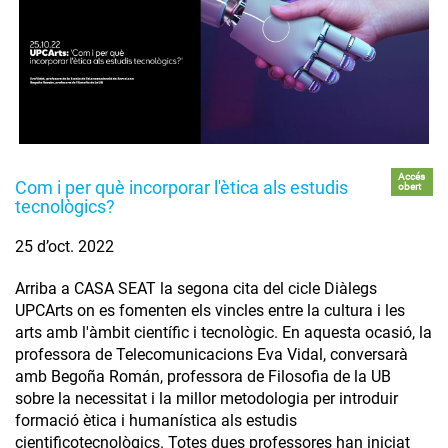
Accés
Com i per què incorporar l'ètica als estudis
obert
tecnològics?
25 d’oct. 2022
Arriba a CASA SEAT la segona cita del cicle Diàlegs
UPCArts on es fomenten els vincles entre la cultura i les
arts amb l'àmbit científic i tecnològic. En aquesta ocasió, la
professora de Telecomunicacions Eva Vidal, conversarà
amb Begoña Román, professora de Filosofia de la UB
sobre la necessitat i la millor metodologia per introduir
formació ètica i humanística als estudis
cientificotecnològics. Totes dues professores han iniciat