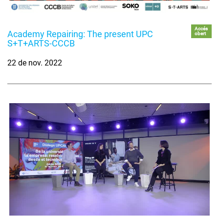
Accés
Academy Repairing: The present UPC
obert
S+T+ARTS-CCCB
22 de nov. 2022