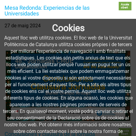
Accés
Mesa Redonda: Experiencias de las
obert
Universidades
Cookies
27 de maig 2024
Aquest lloc web utilitza cookies. El lloc web de la Universitat
Politècnica de Catalunya utilitza cookies pròpies i de tercers
per millorar l’experiència de navegació i amb finalitats
estadístiques. Les cookies són petits arxius de text que els
llocs web poden utilitzar perquè l’usuari en pugui fer un ús
més eficient. La llei estableix que podem emmagatzemar
cookies al vostre dispositiu si són estrictament necessàries
per al funcionament d'aquest lloc. Per a tots els altres tipus
de cookies ens cal el vostre permís. Aquest lloc web utilitza
diferents tipus de cookies. En alguna ocasió, les cookies que
apareixen a les nostres pàgines provenen de serveis de
tercers. En qualsevol moment, vostè podrà canviar o retirar el
seu consentiment de la Declaració sobre ús de cookies al
nostre lloc web. Pot obtenir més informació sobre nosaltres,
sobre cóm contactar-nos i sobre la nostra forma de
Accés
Conclusiones y clausura de la jornada
obert