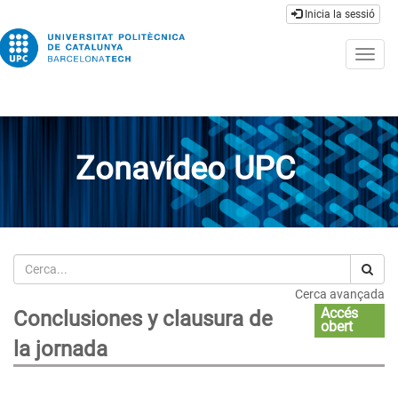
Inicia la sessió
Togg
navig
Zonavídeo UPC
Cerca
Cerca avançada
Accés
Conclusiones y clausura de
obert
la jornada