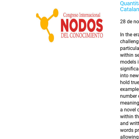
Quantit
Catala
28 de no
In the e
challeng
particul
within s
models i
signific
into new 
hold tru
example,
number o
meaning-
a novel 
within t
and writt
words pr
allowing