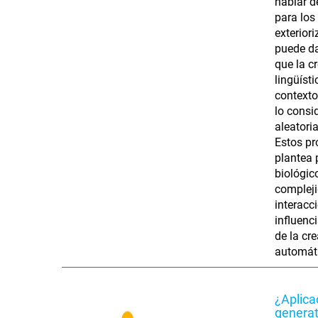
hablar d
para los
exterior
puede da
que la c
lingüíst
contexto
lo consi
aleatori
Estos pr
plantea 
biológic
complejid
interacc
influenc
de la cr
automáti
¿Aplica
generat