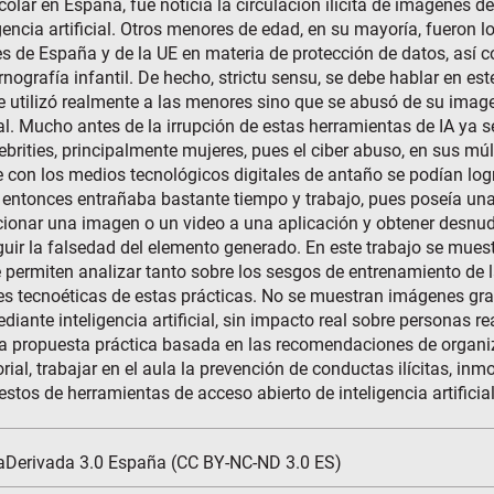
colar en España, fue noticia la circulación ilícita de imágenes 
gencia artificial. Otros menores de edad, en su mayoría, fueron 
s de España y de la UE en materia de protección de datos, así 
nografía infantil. De hecho, strictu sensu, se debe hablar en 
o se utilizó realmente a las menores sino que se abusó de su ima
cal. Mucho antes de la irrupción de estas herramientas de IA ya s
rities, principalmente mujeres, pues el ciber abuso, en sus mú
que con los medios tecnológicos digitales de antaño se podían lo
o entonces entrañaba bastante tiempo y trabajo, pues poseía un
ionar una imagen o un video a una aplicación y obtener desnudo
nguir la falsedad del elemento generado. En este trabajo se mu
ue permiten analizar tanto sobre los sesgos de entrenamiento de 
es tecnoéticas de estas prácticas. No se muestran imágenes grat
ante inteligencia artificial, sin impacto real sobre personas re
una propuesta práctica basada en las recomendaciones de orga
ial, trabajar en el aula la prevención de conductas ilícitas, inm
os de herramientas de acceso abierto de inteligencia artificial
aDerivada 3.0 España (CC BY-NC-ND 3.0 ES)