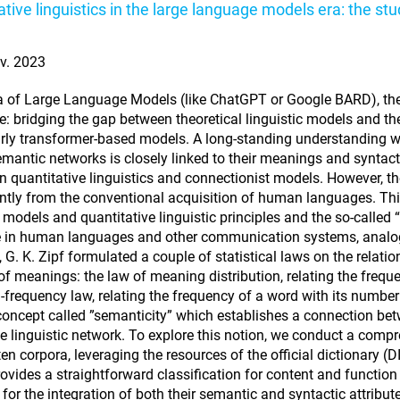
ative linguistics in the large language models era: the stu
n
v. 2023
ra of Large Language Models (like ChatGPT or Google BARD), the 
e: bridging the gap between theoretical linguistic models and th
arly transformer-based models. A long-standing understanding wit
emantic networks is closely linked to their meanings and syntacti
n quantitative linguistics and connectionist models. However, th
antly from the conventional acquisition of human languages. Thi
models and quantitative linguistic principles and the so-called “L
e in human languages and other communication systems, analogou
 G. K. Zipf formulated a couple of statistical laws on the relati
f meanings: the law of meaning distribution, relating the freque
frequency law, relating the frequency of a word with its number o
concept called ”semanticity” which establishes a connection bet
he linguistic network. To explore this notion, we conduct a comp
en corpora, leveraging the resources of the official dictionary (D
ovides a straightforward classification for content and function
 for the integration of both their semantic and syntactic attribut