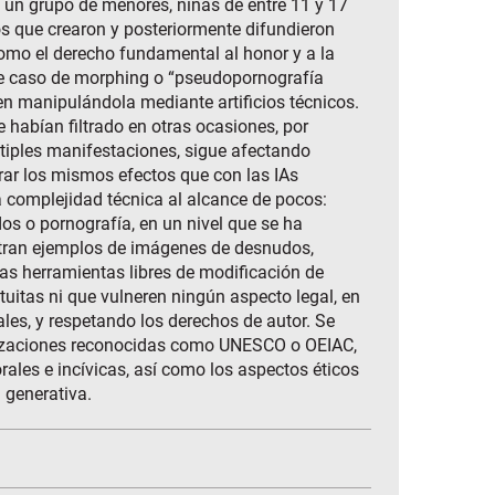
de un grupo de menores, niñas de entre 11 y 17
los que crearon y posteriormente difundieron
como el derecho fundamental al honor y a la
este caso de morphing o “pseudopornografía
gen manipulándola mediante artificios técnicos.
e habían filtrado en otras ocasiones, por
ltiples manifestaciones, sigue afectando
grar los mismos efectos que con las IAs
a complejidad técnica al alcance de pocos:
s o pornografía, en un nivel que se ha
estran ejemplos de imágenes de desnudos,
las herramientas libres de modificación de
uitas ni que vulneren ningún aspecto legal, en
ales, y respetando los derechos de autor. Se
nizaciones reconocidas como UNESCO o OEIAC,
orales e incívicas, así como los aspectos éticos
 generativa.