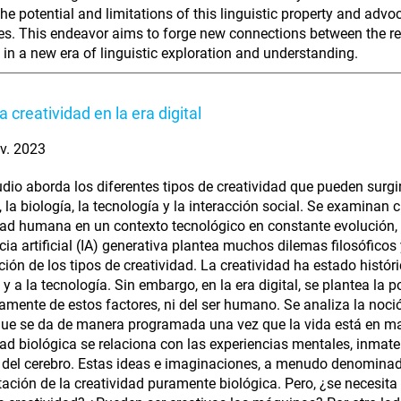
the potential and limitations of this linguistic property and advo
s. This endeavor aims to forge new connections between the rea
 in a new era of linguistic exploration and understanding.
la creatividad en la era digital
v. 2023
udio aborda los diferentes tipos de creatividad que pueden surgir 
, la biología, la tecnología y la interacción social. Se examina
dad humana en un contexto tecnológico en constante evolución, y
ncia artificial (IA) generativa plantea muchos dilemas filosófico
ación de los tipos de creatividad. La creatividad ha estado histór
, y a la tecnología. Sin embargo, en la era digital, se plantea la
amente de estos factores, ni del ser humano. Se analiza la noci
que se da de manera programada una vez que la vida está en march
dad biológica se relaciona con las experiencias mentales, inmate
 del cerebro. Estas ideas e imaginaciones, a menudo denominad
ación de la creatividad puramente biológica. Pero, ¿se necesita