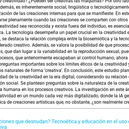
e creatividad? ¿Pueden ser creativas las máquinas? Por otro lado
 demás, es inherentemente social, lingüística o tecnológicamen
ización de las creaciones internas para que se manifieste. En est
rse plenamente cuando las creaciones se comparten con otros y 
reatividad sea reconocida y exista fuera del individuo, es esenci
ica. La tecnología desempeña un papel crucial en la creatividad e
, se destaca la relación compleja entre la biosemiótica y la tec
derado creativo. Además, se valora la posibilidad de que proce
as, que dan lugar a la variabilidad en la reproducción sexual, p
ocesos, que anteriormente escapaban al control humano, ahora
preguntas importantes sobre los límites éticos de la creatividad
os naturales de forma ’creativa’. En conclusión, este estudio plan
ad de la creatividad en la era digital, considerando su relación c
ión social. Se plantean preguntas sobre la naturaleza de la creati
ia humana en los procesos creativos. La investigación en este
eatividad en un mundo cada vez más digitalizado, donde la IA g
ca de creaciones artísticas que, no obstante, ¿son realmente cr
ciones que desnudan? Tecnoética y educación en el uso de 
iva