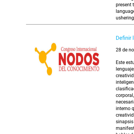
present 
language
ushering
Definir 
28 de no
Este est
lenguaje
creativi
intelige
clasific
corporal
necesari
interno 
creativi
sinapsis
manifest