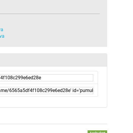
va
iva
Accés obert