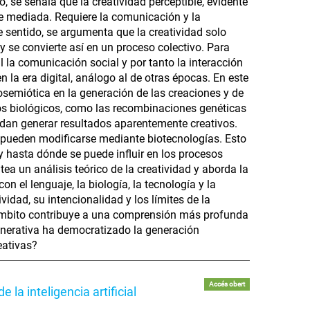
, se señala que la creatividad perceptible, evidente
te mediada. Requiere la comunicación y la
e sentido, se argumenta que la creatividad solo
se convierte así en un proceso colectivo. Para
al la comunicación social y por tanto la interacción
n la era digital, análogo al de otras épocas. En este
nosemiótica en la generación de las creaciones y de
sos biológicos, como las recombinaciones genéticas
uedan generar resultados aparentemente creativos.
 pueden modificarse mediante biotecnologías. Esto
 y hasta dónde se puede influir en los procesos
tea un análisis teórico de la creatividad y aborda la
on el lenguaje, la biología, la tecnología y la
vidad, su intencionalidad y los límites de la
 ámbito contribuye a una comprensión más profunda
enerativa ha democratizado la generación
eativas?
Accés obert
la inteligencia artificial