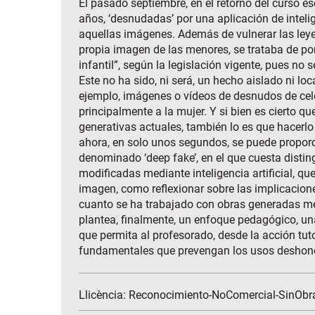
El pasado septiembre, en el retorno del curso es
años, ‘desnudadas’ por una aplicación de inteli
aquellas imágenes. Además de vulnerar las leye
propia imagen de las menores, se trataba de por
infantil”, según la legislación vigente, pues n
Este no ha sido, ni será, un hecho aislado ni lo
ejemplo, imágenes o vídeos de desnudos de celeb
principalmente a la mujer. Y si bien es cierto 
generativas actuales, también lo es que hacerl
ahora, en solo unos segundos, se puede proporc
denominado ‘deep fake’, en el que cuesta disti
modificadas mediante inteligencia artificial, q
imagen, como reflexionar sobre las implicacion
cuanto se ha trabajado con obras generadas medi
plantea, finalmente, un enfoque pedagógico, 
que permita al profesorado, desde la acción tutor
fundamentales que prevengan los usos deshonest
Llicència: Reconocimiento-NoComercial-SinObr