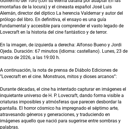
Guillermo del Toro (con su eterna batalla por adaptar En las
montañas de la locura) y el cineasta español José Luis
Alemán, director del díptico La herencia Valdemar y autor del
prólogo del libro. En definitiva, el ensayo es una guía
fundamental y accesible para comprender el vasto legado de
Lovecraft en la historia del cine fantástico y de terror.
En la imagen, de izquierda a derecha: Alfonso Bueno y Jordi
Ojeda. Duración: 67 minutos (idioma: castellano). Lunes, 23 de
marzo de 2026, a las 19:00 h.
A continuación, la nota de prensa de Diábolo Ediciones de
"Lovecraft en el cine. Monstruos, mitos y dioses arcanos”:
Durante décadas, el cine ha intentado capturar en imágenes el
inquietante universo de H. P. Lovecraft, dando forma visible a
criaturas imposibles y atmósferas que parecen desbordar la
pantalla. El horror cósmico ha impregnado el séptimo arte,
atravesando géneros y generaciones, y traduciendo en
imágenes aquello que nació para sugerirse entre sombras y
palabras.