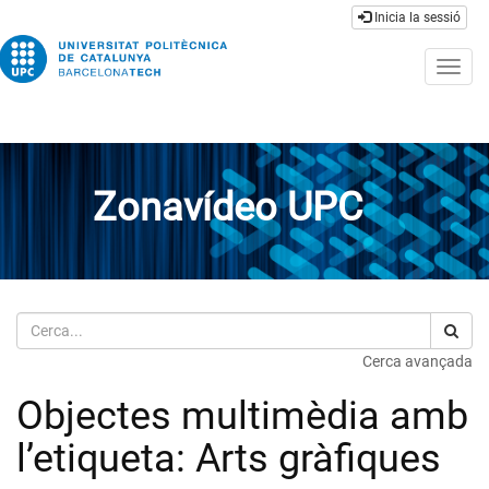
Inicia la sessió
Togg
navig
Zonavídeo UPC
Cerca
Cerca avançada
Objectes multimèdia amb
l’etiqueta: Arts gràfiques