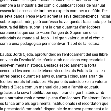
sempre a la indústria del còmic, qualificant l'obra de manual
essencial i accessible tant per a experts com per a neòfits. Per
la seva banda, Pepa Mayo admet la seva desconeixença inicial
sobre aquest món, però confessa haver quedat fascinada per la
lectura del llibre, subratllant la gran quantitat d'anècdotes
sorprenents que conté —com l'origen de Superman o les
editorials de manga al Japó— i el gran valor que té el còmic
com a eina pedagògica per incentivar l'hàbit de la lectura.
L'autor, Jordi Ojeda, aprofundeix en l'enfocament del seu llibre,
on vincula l'evolució del còmic amb decisions empresarials i
esdeveniments històrics. Destaca especialment la forta
censura i les cremes de tebeos viscudes als Estats Units i en
altres països durant els anys quaranta i cinquanta arran de
teories morals infundades. Els ponents coincideixen a valorar
l'obra d'Ojeda com un manual clau per a l'àmbit educatiu
gràcies a la seva habilitat per equilibrar el rigor històric amb
una narrativa molt amena i plena d'anècdotes. Finalment, l'acte
es tanca amb els agraïments institucionals i el recordatori que
la presentació romandrà disponible de manera permanent a la