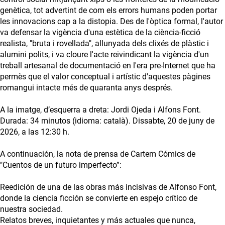
genètica, tot advertint de com els errors humans poden portar
les innovacions cap a la distopia. Des de l'òptica formal, l'autor
va defensar la vigència d'una estètica de la ciència-ficció
realista, "bruta i rovellada", allunyada dels clixés de plàstic i
alumini polits, i va cloure l'acte reivindicant la vigència d'un
treball artesanal de documentació en l'era pre-Internet que ha
permès que el valor conceptual i artístic d'aquestes pàgines
romangui intacte més de quaranta anys després.
A la imatge, d’esquerra a dreta: Jordi Ojeda i Alfons Font.
Durada: 34 minutos (idioma: català). Dissabte, 20 de juny de
2026, a las 12:30 h.
A continuación, la nota de prensa de Cartem Cómics de
"Cuentos de un futuro imperfecto”:
Reedición de una de las obras más incisivas de Alfonso Font,
donde la ciencia ficción se convierte en espejo crítico de
nuestra sociedad.
Relatos breves, inquietantes y más actuales que nunca,