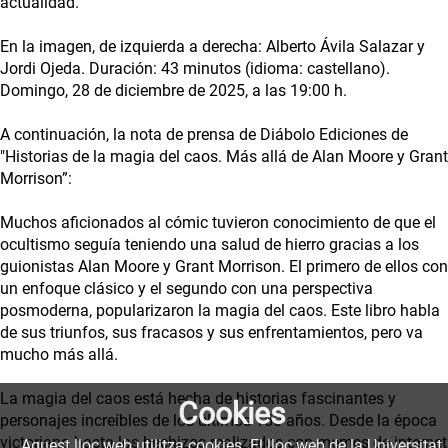
actualidad.
En la imagen, de izquierda a derecha: Alberto Ávila Salazar y
Jordi Ojeda. Duración: 43 minutos (idioma: castellano).
Domingo, 28 de diciembre de 2025, a las 19:00 h.
A continuación, la nota de prensa de Diábolo Ediciones de
"Historias de la magia del caos. Más allá de Alan Moore y Grant
Morrison”:
Muchos aficionados al cómic tuvieron conocimiento de que el
ocultismo seguía teniendo una salud de hierro gracias a los
guionistas Alan Moore y Grant Morrison. El primero de ellos con
un enfoque clásico y el segundo con una perspectiva
posmoderna, popularizaron la magia del caos. Este libro habla
de sus triunfos, sus fracasos y sus enfrentamientos, pero va
mucho más allá.
La magia del caos está hecha de historias fascinantes y
Cookies
personajes increíbles de los últimos 150 años. Desde la época
victoriana hasta los hechizos realizados con memes de internet
Aquest lloc web utilitza cookies. El lloc web de la Universitat