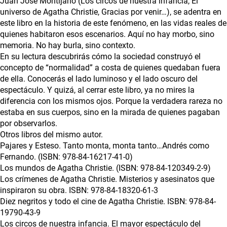
Juan José Montijano (Los circos de nuestra infancia, El
universo de Agatha Christie, Gracias por venir…), se adentra en
este libro en la historia de este fenómeno, en las vidas reales de
quienes habitaron esos escenarios. Aquí no hay morbo, sino
memoria. No hay burla, sino contexto.
En su lectura descubrirás cómo la sociedad construyó el
concepto de “normalidad” a costa de quienes quedaban fuera
de ella. Conocerás el lado luminoso y el lado oscuro del
espectáculo. Y quizá, al cerrar este libro, ya no mires la
diferencia con los mismos ojos. Porque la verdadera rareza no
estaba en sus cuerpos, sino en la mirada de quienes pagaban
por observarlos.
Otros libros del mismo autor.
Pajares y Esteso. Tanto monta, monta tanto…Andrés como
Fernando. (ISBN: 978-84-16217-41-0)
Los mundos de Agatha Christie. (ISBN: 978-84-120349-2-9)
Los crímenes de Agatha Christie. Misterios y asesinatos que
inspiraron su obra. ISBN: 978-84-18320-61-3
Diez negritos y todo el cine de Agatha Christie. ISBN: 978-84-
19790-43-9
Los circos de nuestra infancia. El mayor espectáculo del