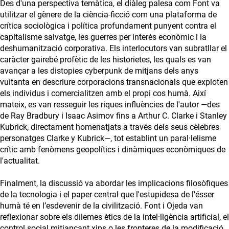
Des d'una perspectiva temàtica, el diàleg palesa com Font va
utilitzar el gènere de la ciència-ficció com una plataforma de
crítica sociològica i política profundament punyent contra el
capitalisme salvatge, les guerres per interès econòmic i la
deshumanització corporativa. Els interlocutors van subratllar el
caràcter gairebé profètic de les historietes, les quals es van
avançar a les distopies cyberpunk de mitjans dels anys
vuitanta en descriure corporacions transnacionals que exploten
els individus i comercialitzen amb el propi cos humà. Així
mateix, es van resseguir les riques influències de l'autor —des
de Ray Bradbury i Isaac Asimov fins a Arthur C. Clarke i Stanley
Kubrick, directament homenatjats a través dels seus cèlebres
personatges Clarke y Kubrick—, tot establint un paral·lelisme
crític amb fenòmens geopolítics i dinàmiques econòmiques de
l'actualitat.
Finalment, la discussió va abordar les implicacions filosòfiques
de la tecnologia i el paper central que l'estupidesa de l'ésser
humà té en l’esdevenir de la civilització. Font i Ojeda van
reflexionar sobre els dilemes ètics de la intel·ligència artificial, el
control social mitjançant xips o les fronteres de la modificació