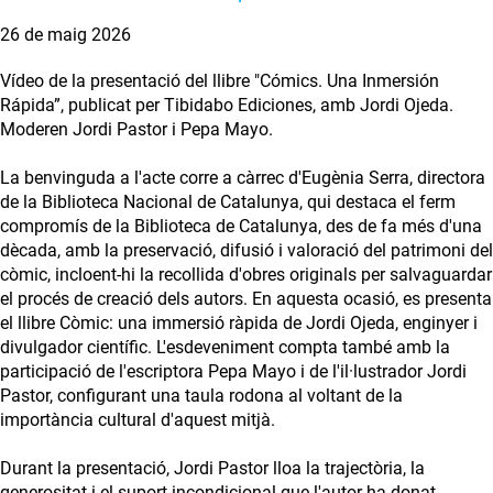
26 de maig 2026
Vídeo de la presentació del llibre "Cómics. Una Inmersión
Rápida”, publicat per Tibidabo Ediciones, amb Jordi Ojeda.
Moderen Jordi Pastor i Pepa Mayo.
La benvinguda a l'acte corre a càrrec d'Eugènia Serra, directora
de la Biblioteca Nacional de Catalunya, qui destaca el ferm
compromís de la Biblioteca de Catalunya, des de fa més d'una
dècada, amb la preservació, difusió i valoració del patrimoni del
còmic, incloent-hi la recollida d'obres originals per salvaguardar
el procés de creació dels autors. En aquesta ocasió, es presenta
el llibre Còmic: una immersió ràpida de Jordi Ojeda, enginyer i
divulgador científic. L'esdeveniment compta també amb la
participació de l'escriptora Pepa Mayo i de l'il·lustrador Jordi
Pastor, configurant una taula rodona al voltant de la
importància cultural d'aquest mitjà.
Durant la presentació, Jordi Pastor lloa la trajectòria, la
generositat i el suport incondicional que l'autor ha donat