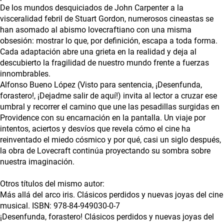
De los mundos desquiciados de John Carpenter a la
visceralidad febril de Stuart Gordon, numerosos cineastas se
han asomado al abismo lovecraftiano con una misma
obsesión: mostrar lo que, por definición, escapa a toda forma.
Cada adaptación abre una grieta en la realidad y deja al
descubierto la fragilidad de nuestro mundo frente a fuerzas
innombrables.
Alfonso Bueno López (Visto para sentencia, ¡Desenfunda,
forastero!, ¡Dejadme salir de aquí!) invita al lector a cruzar ese
umbral y recorrer el camino que une las pesadillas surgidas en
Providence con su encarnación en la pantalla. Un viaje por
intentos, aciertos y desvíos que revela cómo el cine ha
reinventado el miedo cósmico y por qué, casi un siglo después,
la obra de Lovecraft continúa proyectando su sombra sobre
nuestra imaginación.
Otros títulos del mismo autor:
Más allá del arco iris. Clásicos perdidos y nuevas joyas del cine
musical. ISBN: 978-84-949030-0-7
¡Desenfunda, forastero! Clásicos perdidos y nuevas joyas del