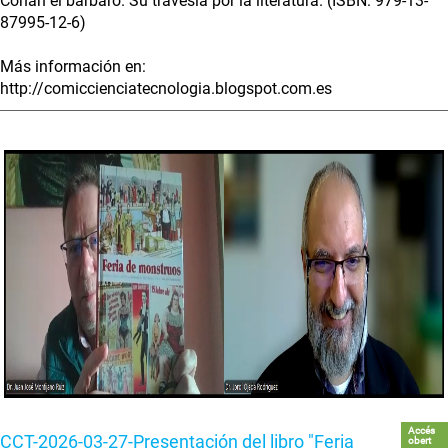
Conan el bárbaro. Su travesía por la literatura. (ISBN: 979-13-
87995-12-6)
Más información en:
http://comiccienciatecnologia.blogspot.com.es
Accés
CCT-2026-03-27-Presentación del libro "Feria
obert