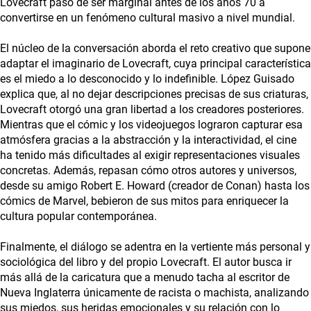
Lovecraft pasó de ser marginal antes de los años 70 a
convertirse en un fenómeno cultural masivo a nivel mundial.
El núcleo de la conversación aborda el reto creativo que supone
adaptar el imaginario de Lovecraft, cuya principal característica
es el miedo a lo desconocido y lo indefinible. López Guisado
explica que, al no dejar descripciones precisas de sus criaturas,
Lovecraft otorgó una gran libertad a los creadores posteriores.
Mientras que el cómic y los videojuegos lograron capturar esa
atmósfera gracias a la abstracción y la interactividad, el cine
ha tenido más dificultades al exigir representaciones visuales
concretas. Además, repasan cómo otros autores y universos,
desde su amigo Robert E. Howard (creador de Conan) hasta los
cómics de Marvel, bebieron de sus mitos para enriquecer la
cultura popular contemporánea.
Finalmente, el diálogo se adentra en la vertiente más personal y
sociológica del libro y del propio Lovecraft. El autor busca ir
más allá de la caricatura que a menudo tacha al escritor de
Nueva Inglaterra únicamente de racista o machista, analizando
sus miedos, sus heridas emocionales y su relación con lo