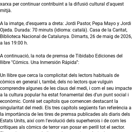
xarxa per continuar contribuint a la difusió cultural d'aquest
mitjà.
A la imatge, d’esquerra a dreta: Jordi Pastor, Pepa Mayo y Jordi
Ojeda. Durada: 70 minuts (idioma: català). Casa de la Caritat,
Biblioteca Nacional de Catalunya. Dimarts, 26 de maig de 2026,
a las 19:00 h.
A continuació, la nota de premsa de Tibidabo Ediciones del
llibre "Cómics. Una Inmersión Rápida”:
Un llibre que cerca la complicitat dels lectors habituals de
còmics en general i, també, dels no lectors que vulguin
comprendre algunes de les claus del medi, i com el seu impacte
a la cultura popular ha estat fonamental des d'un punt social i
econòmic. Conté set capítols que comencen destacant la
singularitat del medi. Els tres capítols següents fan referència a
la importància de les tires de premsa publicades als diaris dels
Estats Units, així com l'evolució dels superherois i de com les
crítiques als còmics de terror van posar en perill tot el sector.