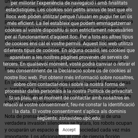
un ingeniero industrial reconocido por su labor de
per millorar l’experiència de navegació i amb finalitats
divulgador científico utilizando el cine como instrumento
estadístiques. Les cookies són petits arxius de text que els
pedagógico. En la charla se realiza un recorrido sobre el
llocs web poden utilitzar perquè l’usuari en pugui fer un ús
proceso creativo del libro, que abarca de forma cronológica
més eficient. La llei estableix que podem emmagatzemar
la historia de la robótica y la inteligencia artificial en la
cookies al vostre dispositiu si són estrictament necessàries
ficción, haciendo especial hincapié en el concepto del
per al funcionament d'aquest lloc. Per a tots els altres tipus
tratamiento de la criatura artificial, añadiendo también las
de cookies ens cal el vostre permís. Aquest lloc web utilitza
que tienen un origen inorgánico, orgánico o virtual (con
diferents tipus de cookies. En alguna ocasió, les cookies que
realidad aumentada), además de analizar las
apareixen a les nostres pàgines provenen de serveis de
consecuencias del uso de la tecnología en humanos, de
tercers. En qualsevol moment, vostè podrà canviar o retirar el
forma invasiva (cíborgs) o no (exoesqueletos).
seu consentiment de la Declaració sobre ús de cookies al
nostre lloc web. Pot obtenir més informació sobre nosaltres,
En la mesa, de izquierda a derecha: Josep M. Berengueras
sobre cóm contactar-nos i sobre la nostra forma de
y Jordi Ojeda. Duración: 68 minutos (idioma: castellano).
processar dates personals a la nostra Política de privacitat.
Viernes 26 de abril de 2019 a las 19 h, en la sala Fòrum de
Si us plau, en el moment de contactar amb nosaltres en
FNAC Triangle de Barcelona.
relació al vostre consentiment, feu-ne constar la identificació
i la data. El vostre consentiment s'aplica als dominis
Nota de prensa de Diábolo Ediciones: Como si de una
següents: zonavideo.upc.edu.
verdadera invasión silenciosa se tratara, los robots ocupan
y ocuparán un espacio en nuestra sociedad cada vez más
Accept
importante. Los aficionados al cine de ciencia ficción