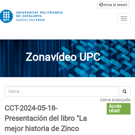
Inicia la sessió
Togg
navig
Zonavídeo UPC
Cerca
Cerca avançada
Accés
CCT-2024-05-18-
obert
Presentación del libro "La
mejor historia de Zinco