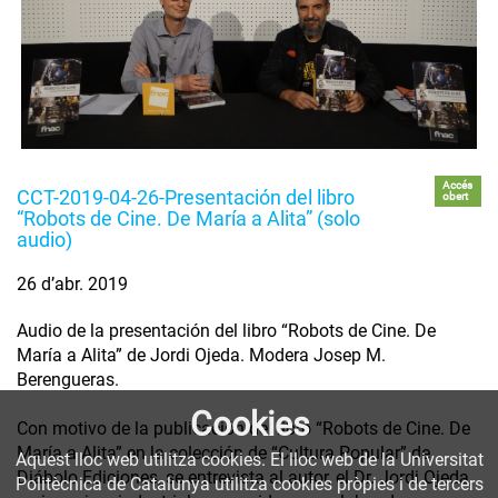
Accés
CCT-2019-04-26-Presentación del libro
obert
“Robots de Cine. De María a Alita” (solo
audio)
26 d’abr. 2019
Audio de la presentación del libro “Robots de Cine. De
María a Alita” de Jordi Ojeda. Modera Josep M.
Berengueras.
Cookies
Con motivo de la publicación del libro “Robots de Cine. De
María a Alita” en la colección de “Cultura Popular” de
Aquest lloc web utilitza cookies. El lloc web de la Universitat
Diábolo Ediciones, se entrevista al autor, el Dr. Jordi Ojeda,
Politècnica de Catalunya utilitza cookies pròpies i de tercers