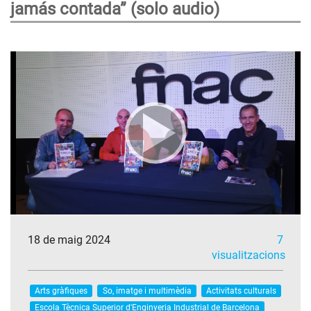
jamás contada” (solo audio)
18 de maig 2024
7
visualitzacions
Arts gràfiques
So, imatge i multimèdia
Activitats culturals
Escola Tècnica Superior d'Enginyeria Industrial de Barcelona