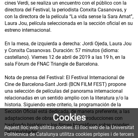
cines Verdi, se realiza un encuentro con el público con la
directora del Festival, la periodista Conxita Casanovas, y
con la directora de la película “La vida sense la Sara Amat”,
Laura Jou, película seleccionada en la sección oficial en su
estreno internacional.
En la mesa, de izquierda a derecha: Jordi Ojeda, Laura Jou
y Conxita Casanovas. Duración: 57 minutos (idioma:
castellano). Viernes 12 de abril de 2019 a las 19 h, en la
sala Fòrum de FNAC Triangle de Barcelona.
Nota de prensa del Festival: El Festival Internacional de
Cine de Barcelona-Sant Jordi (BCN FILM FEST) propone
una selección de películas del panorama internacional
relacionadas en un sentido amplio con la literatura y/o la
historia. Siguiendo este criterio, la programación de la
Sección Oficial está dedicada, de manera preferente, a las
Cookies
adaptaciones de obras literarias, las producciones con
trasfondo histórico y los filmes biográficos sobre grandes
Aquest lloc web utilitza cookies. El lloc web de la Universitat
personalidades.
Politècnica de Catalunya utilitza cookies pròpies i de tercers