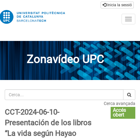
Inicia la sessió
Togg
navig
Zonavídeo UPC
Cerca
Cerca avançada
Accés
CCT-2024-06-10-
obert
Presentación de los libros
“La vida según Hayao