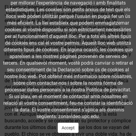
per millorar l’experiència de navegació i amb finalitats
El Festival Internacional de Cinema de Barcelona-Sant
estadístiques. Les cookies són petits arxius de text que els
Jordi (BCN FILM FEST), que celebrará su tercera edición
llocs web poden utilitzar perquè l’usuari en pugui fer un ús
entre el 22 y el 30 de abril, programará un total de 59
més eficient. La llei estableix que podem emmagatzemar
películas en sus distintas secciones, lo que supone un
cookies al vostre dispositiu si són estrictament necessàries
incremento del 59% respecto al año anterior. El BCN FILM
per al funcionament d'aquest lloc. Per a tots els altres tipus
FEST, fiel al espíritu cultural de Sant Jordi, vuelve a ofrecer
de cookies ens cal el vostre permís. Aquest lloc web utilitza
películas que giran entorno el eje temático Cine-Literatura-
diferents tipus de cookies. En alguna ocasió, les cookies que
Historia, centradas sobre todo en grandes personalidades y
apareixen a les nostres pàgines provenen de serveis de
eventos históricos de relevancia.
tercers. En qualsevol moment, vostè podrà canviar o retirar el
seu consentiment de la Declaració sobre ús de cookies al
Sinopsis de la película “La vida sense la Sara Amat”: Pep,
nostre lloc web. Pot obtenir més informació sobre nosaltres,
de 13 años, está completamente enamorado de una chica
sobre cóm contactar-nos i sobre la nostra forma de
del pueblo de sus abuelos, Sara Amat. Una noche de
processar dates personals a la nostra Política de privacitat.
verano Sara desparece sin dejar rastro. Al cabo de unas
Si us plau, en el moment de contactar amb nosaltres en
horas, Pep se la encuentra escondida en su habitación. La
relació al vostre consentiment, feu-ne constar la identificació
joven le explica que ha huido de casa y le pide quedarse
i la data. El vostre consentiment s'aplica als dominis
con él. Aunque Pep sabe que el pueblo entero la está
següents: zonavideo.upc.edu.
buscando, accede y se convierte en su protector y cómplice
durante los últimos días antes de que los dos se vayan del
Accept
pueblo. El chico se ve obligado a vivir una doble vida: ha de