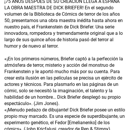
¡75 AÑOS DESPUÉS DE SU CREACIÓN LLEGA A ESPAÑA
LA OBRA MAESTRA DE DICK BRIEFER! En el segundo
volumen de la Biblioteca de Cómics de terror de los años
50, presentamos una obra maestra inédita hasta ahora en
nuestro país, el Frankenstein de Dick Briefer. Una serie
innovadora, rompedora y tremendamente original que a lo
largo de sus quince años de historia pasó del terror al
humor y de nuevo al terror.
«¡En los primeros números, Briefer captó a la perfección la
atmósfera de terror, misterio y acción del monstruo de
Frankenstein y le aportó mucho más por su cuenta. Para
crear esta ilusión en las películas se precisa un ejército de
actores y técnicos. Para plasmarlo en las páginas de un
cómic, solo se necesitó la imaginación, el talento y la
habilidad de un hombre… Dick Briefer desplegó su propio
espectáculo». (Jim Jones).
«¡Menudo pedazo de dibujante! Dick Briefer posee un estilo
propio muy marcado. Es una especie de superdibujante, un
experimento genético, el Fedor [Emelianenko] de los
cómics». (John Kricfalusi, creador de Ren & Stimpy).