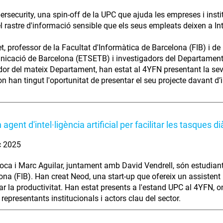
rsecurity, una spin-off de la UPC que ajuda les empreses i instit
l rastre d'informació sensible que els seus empleats deixen a Inte
et, professor de la Facultat d'Informàtica de Barcelona (FIB) i de
icació de Barcelona (ETSETB) i investigadors del Departament d
dor del mateix Departament, han estat al 4YFN presentant la se
n han tingut l'oportunitat de presentar el seu projecte davant d’i
agent d'intel·ligència artificial per facilitar les tasques di
ç 2025
ca i Marc Aguilar, juntament amb David Vendrell, són estudiants
ona (FIB). Han creat Neod, una start-up que ofereix un assistent 
r la productivitat. Han estat presents a l'estand UPC al 4YFN, o
 representants institucionals i actors clau del sector.