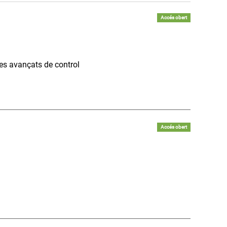
Accés obert
mes avançats de control
Accés obert