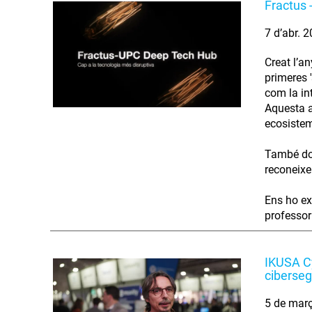
Fractus 
7 d’abr. 
Creat l’a
primeres '
com la int
Aquesta a
ecosistema
També don
reconeixe
Ens ho ex
professor 
IKUSA Cy
ciberseg
5 de mar