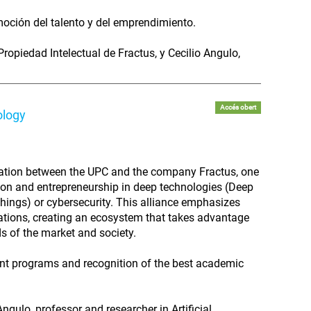
oción del talento y del emprendimiento.
ropiedad Intelectual de Fractus, y Cecilio Angulo,
Accés obert
ology
ration between the UPC and the company Fractus, one
ation and entrepreneurship in deep technologies (Deep
 Things) or cybersecurity. This alliance emphasizes
ations, creating an ecosystem that takes advantage
s of the market and society.
ant programs and recognition of the best academic
ngulo, professor and researcher in Artificial