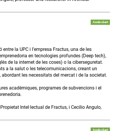
Accés obert
 entre la UPC i l’empresa Fractus, una de les
i l’emprenedoria en tecnologies profundes (Deep tech),
glès de la internet de les coses) o la ciberseguretat.
ats a la salut o les telecomunicacions, creant un
 abordant les necessitats del mercat i de la societat.
ures acadèmiques, programes de subvencions i el
prenedoria.
opietat Intel·lectual de Fractus, i Cecilio Angulo,
Accés obert