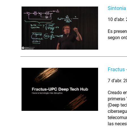
Sintonia
10 d’abr.
Es presen
segon ordr
Fractus 
7 d’abr. 
Creado en
primeras 
(Deep tech
cibersegu
telecomun
las neces