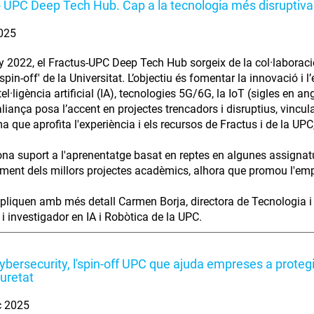
- UPC Deep Tech Hub. Cap a la tecnologia més disruptiva
2025
ny 2022, el Fractus-UPC Deep Tech Hub sorgeix de la col·laboració
spin-off' de la Universitat. L’objectiu és fomentar la innovació 
el·ligència artificial (IA), tecnologies 5G/6G, la IoT (sigles en an
liança posa l’accent en projectes trencadors i disruptius, vincul
 que aprofita l'experiència i els recursos de Fractus i de la UPC,
a suport a l'aprenentatge basat en reptes en algunes assignat
ment dels millors projectes acadèmics, alhora que promou l'em
pliquen amb més detall Carmen Borja, directora de Tecnologia i Pr
i investigador en IA i Robòtica de la UPC.
bersecurity, l'spin-off UPC que ajuda empreses a protegi
uretat
ç 2025