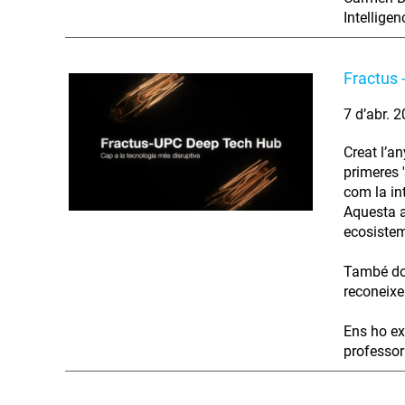
Intelligen
Fractus 
7 d’abr. 
Creat l’a
primeres '
com la int
Aquesta a
ecosistema
També don
reconeixe
Ens ho ex
professor 