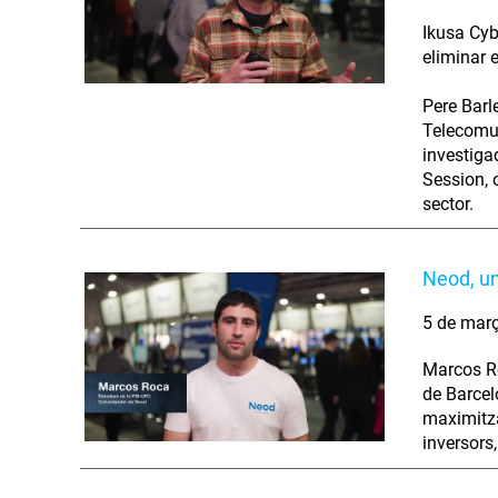
Ikusa Cybe
eliminar e
Pere Barl
Telecomun
investiga
Session, o
sector.
Neod, un 
5 de mar
Marcos Ro
de Barcel
maximitza
inversors,