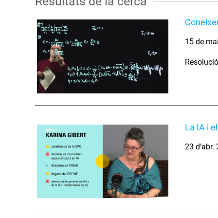
Resultats de la cerca
Coneixe
15 de ma
Resolució
La IA i e
23 d’abr.