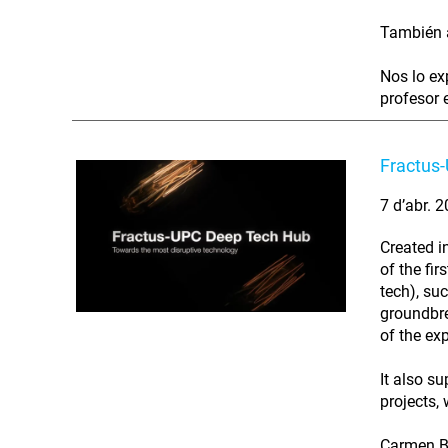
También a
Nos lo ex
profesor e
Fractus-
7 d’abr. 
Created i
of the fi
tech), suc
groundbre
of the ex
It also s
projects,
Carmen Bor