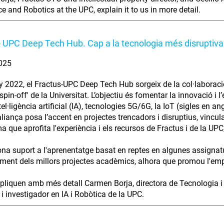
ce and Robotics at the UPC, explain it to us in more detail.
- UPC Deep Tech Hub. Cap a la tecnologia més disruptiva
2025
ny 2022, el Fractus-UPC Deep Tech Hub sorgeix de la col·laboració
spin-off' de la Universitat. L’objectiu és fomentar la innovació 
el·ligència artificial (IA), tecnologies 5G/6G, la IoT (sigles en an
liança posa l’accent en projectes trencadors i disruptius, vincul
 que aprofita l'experiència i els recursos de Fractus i de la UPC,
a suport a l'aprenentatge basat en reptes en algunes assignat
ment dels millors projectes acadèmics, alhora que promou l'em
pliquen amb més detall Carmen Borja, directora de Tecnologia i Pr
i investigador en IA i Robòtica de la UPC.