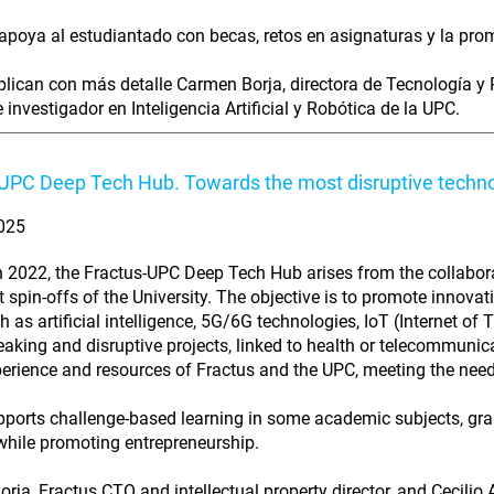
poya al estudiantado con becas, retos en asignaturas y la prom
plican con más detalle Carmen Borja, directora de Tecnología y P
 investigador en Inteligencia Artificial y Robótica de la UPC.
UPC Deep Tech Hub. Towards the most disruptive techn
2025
n 2022, the Fractus-UPC Deep Tech Hub arises from the collabo
rst spin-offs of the University. The objective is to promote innov
h as artificial intelligence, 5G/6G technologies, IoT (Internet of
aking and disruptive projects, linked to health or telecommunic
perience and resources of Fractus and the UPC, meeting the need
upports challenge-based learning in some academic subjects, gr
 while promoting entrepreneurship.
ja, Fractus CTO and intellectual property director, and Cecilio A