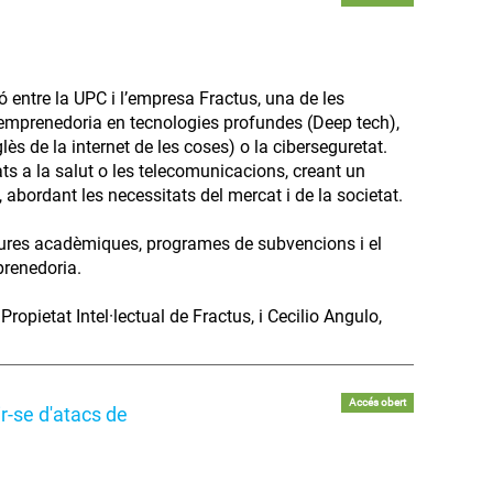
 entre la UPC i l’empresa Fractus, una de les
i l’emprenedoria en tecnologies profundes (Deep tech),
glès de la internet de les coses) o la ciberseguretat.
ats a la salut o les telecomunicacions, creant un
 abordant les necessitats del mercat i de la societat.
ures acadèmiques, programes de subvencions i el
prenedoria.
opietat Intel·lectual de Fractus, i Cecilio Angulo,
Accés obert
r-se d'atacs de