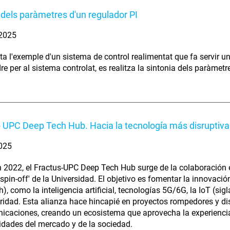
 dels paràmetres d'un regulador PI
 2025
ta l'exemple d'un sistema de control realimentat que fa servir u
e per al sistema controlat, es realitza la sintonia dels paràmetr
- UPC Deep Tech Hub. Hacia la tecnología más disruptiva
2025
 2022, el Fractus-UPC Deep Tech Hub surge de la colaboración e
'spin-off' de la Universidad. El objetivo es fomentar la innovac
), como la inteligencia artificial, tecnologías 5G/6G, la IoT (sigl
ridad. Esta alianza hace hincapié en proyectos rompedores y dis
icaciones, creando un ecosistema que aprovecha la experiencia
idades del mercado y de la sociedad.