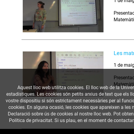
1 de mai
Presentac
Matemàtic
Les matr
1 de mai
Presentac
Matemàtic
Aquest lloc web utilitza cookies. El lloc web de la Univer
estadístiques. Les cookies són petits arxius de text que els 
vostre dispositiu si són estrictament necessàries per al funcio
cookies. En alguna ocasió, les cookies que apareixen a les 
Declaració sobre ús de cookies al nostre lloc web. Pot obte
Política de privacitat. Si us plau, en el moment de contactar