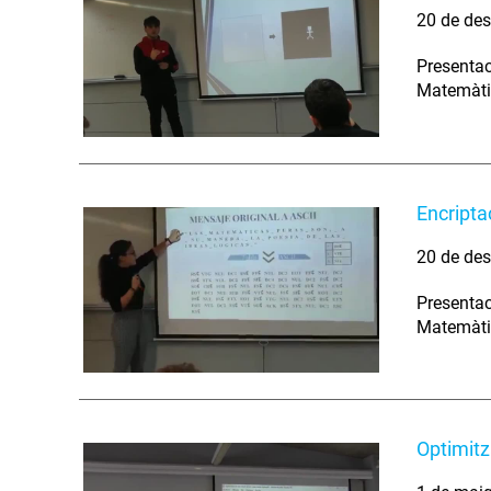
20 de des
Presentac
Matemàtic
Encripta
20 de des
Presentac
Matemàtic
Optimitz