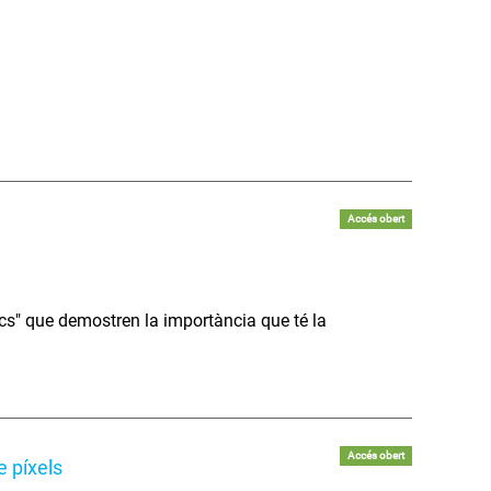
Accés obert
s" que demostren la importància que té la
Accés obert
 píxels