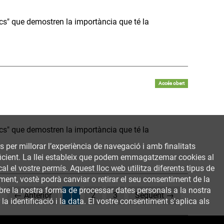
s" que demostren la importància que té la
Accés obert
s" que demostren la importància que té la
rs per millorar l’experiència de navegació i amb finalitats
 eficient. La llei estableix que podem emmagatzemar cookies al
al el vostre permís. Aquest lloc web utilitza diferents tipus de
ent, vostè podrà canviar o retirar el seu consentiment de la
bre la nostra forma de processar dates personals a la nostra
(current)
← Anterior
1
2
3
Següent →
a identificació i la data. El vostre consentiment s'aplica als