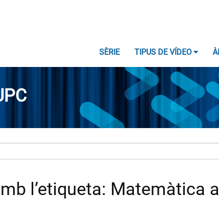
SÈRIE
TIPUS DE VÍDEO
À
UPC
mb l’etiqueta: Matemàtica ap