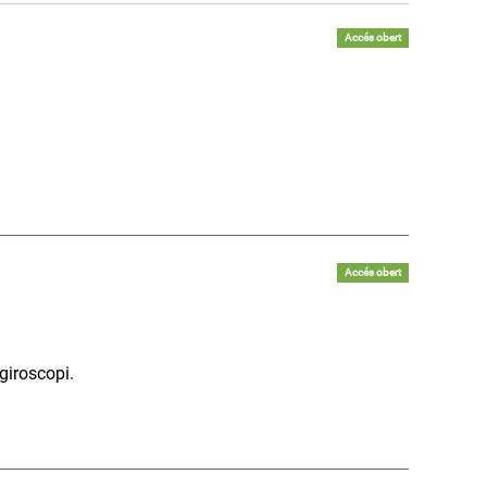
Accés obert
Accés obert
giroscopi.