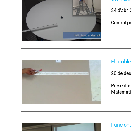
24 d’abr.
Control p
El probl
20 de des
Presentac
Matemàtic
Funciona