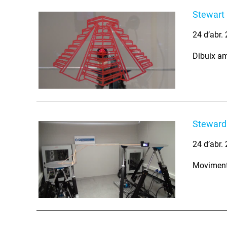
Stewart 
24 d’abr.
Dibuix am
Steward
24 d’abr.
Moviment 