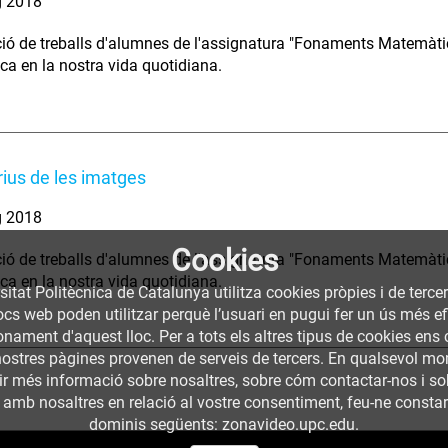
g 2018
ió de treballs d'alumnes de l'assignatura "Fonaments Matemàtic
a en la nostra vida quotidiana.
ius de les imatges
g 2018
Cookies
ió de treballs d'alumnes de l'assignatura "Fonaments Matemàtic
a en la nostra vida quotidiana.
sitat Politècnica de Catalunya utilitza cookies pròpies i de terce
llocs web poden utilitzar perquè l’usuari en pugui fer un ús més
nament d'aquest lloc. Per a tots els altres tipus de cookies ens c
nostres pàgines provenen de serveis de tercers. En qualsevol mom
nir més informació sobre nosaltres, sobre cóm contactar-nos i so
 amb nosaltres en relació al vostre consentiment, feu-ne constar l
dominis següents: zonavideo.upc.edu.