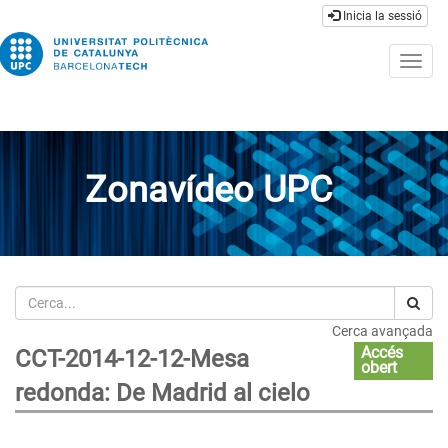
Inicia la sessió
Togg
navig
Zonavídeo UPC
Cerca
Cerca avançada
Accés
CCT-2014-12-12-Mesa
obert
redonda: De Madrid al cielo