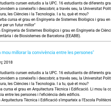
tudiants cursen estudis a la UPC. 16 estudiants de diferents gra
nvidem a coneixe’ls i descobrir, a través seu, la Universitat Polit
tura, les Ciències i la Tecnologia. I a tu, què et mou?
arba cursa el grau en Enginyeria de Sistemes Biològics i grau e
r per un futur millor"
n Enginyeria de Sistemes Biològics i grau en Enginyeria de Ciènc
ntària i de Biosistemes de Barcelona (EEABB).
 mou millorar la convivència entre les persones"
rç 2018
tudiants cursen estudis a la UPC. 16 estudiants de diferents gra
nvidem a coneixe’ls i descobrir, a través seu, la Universitat Poli
tura, les Ciències i la Tecnologia. I a tu, què et mou?
 cursa el grau en Arquitectura Tècnica i Edificació. Li mou la con
a entre les persones i l'eficiència dels edificis.
n Arquitectura Tècnica i Edificació s'imparteix a l'Escola Politè