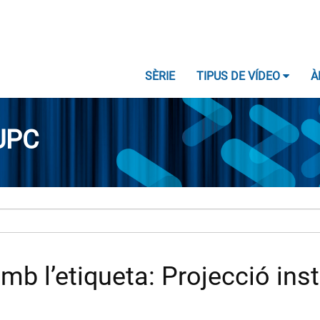
SÈRIE
TIPUS DE VÍDEO
À
UPC
b l’etiqueta: Projecció inst