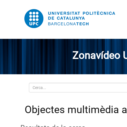
Zonavídeo 
Cerca
Objectes multimèdia am