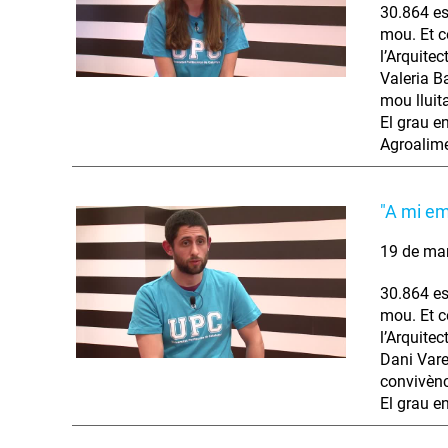
30.864 es
mou. Et co
l’Arquitec
Valeria B
mou lluita
El grau e
Agroalime
"A mi em
19 de ma
30.864 es
mou. Et co
l’Arquitec
Dani Varea
convivènci
El grau e