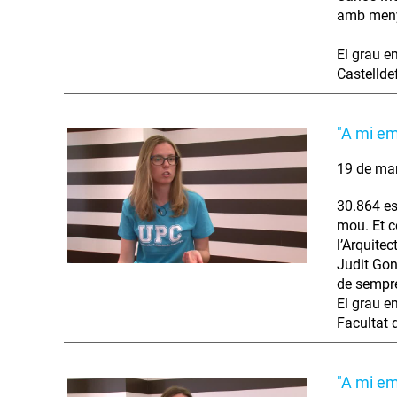
amb meny
El grau e
Castellde
"A mi em
19 de ma
30.864 es
mou. Et co
l’Arquitec
Judit Gon
de sempre
El grau e
Facultat 
"A mi em