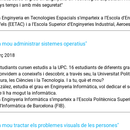
s temps i amb més seguretat"
n Enginyeria en Tecnologies Espacials s'imparteix a l’Escola d'E
fels (EETAC) i a l'Escola Superior d'Enginyeries Industrial, Aero
 mou administrar sistemes operatius"
rç 2018
tudiants cursen estudis a la UPC. 16 estudiants de diferents gra
nvidem a coneixe’ls i descobrir, a través seu, la Universitat Polit
tura, les Ciències i la Tecnologia. I a tu, què et mou?
zález, estudia el grau en Enginyeria Informàtica, vol dedicar el 
 li ha mogut la informàtica.
n Enginyeria Informàtica s’imparteix a l'Escola Politècnica Superi
d'Informàtica de Barcelona (FIB).
 mou tractar els problemes visuals de les persones"