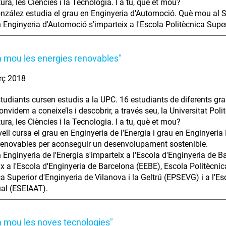
tura, les Ciències i la Tecnologia. I a tu, què et mou?
nzález estudia el grau en Enginyeria d'Automoció. Què mou al Se
n Enginyeria d'Automoció s'imparteix a l'Escola Politècnica Sup
 mou les energies renovables"
rç 2018
tudiants cursen estudis a la UPC. 16 estudiants de diferents gra
nvidem a coneixe’ls i descobrir, a través seu, la Universitat Polit
tura, les Ciències i la Tecnologia. I a tu, què et mou?
ell cursa el grau en Enginyeria de l'Energia i grau en Enginyeria M
renovables per aconseguir un desenvolupament sostenible.
n Enginyeria de l'Energia s'imparteix a l'Escola d'Enginyeria de 
ix a l'Escola d'Enginyeria de Barcelona (EEBE), Escola Politècn
a Superior d'Enginyeria de Vilanova i la Geltrú (EPSEVG) i a l'Es
al (ESEIAAT).
 mou les noves tecnologies"