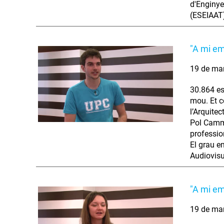
d'Enginye
(ESEIAAT)
"A mi e
19 de ma
30.864 es
mou. Et co
l’Arquitec
Pol Camma
professio
El grau en
Audiovisu
"A mi em
19 de ma