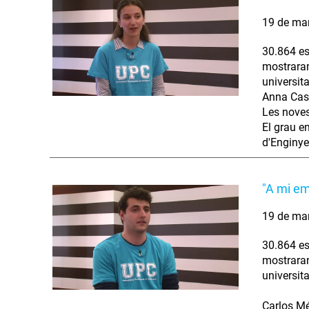
19 de ma
30.864 es
mostraran 
universita
Anna Cast
Les noves 
El grau e
d'Enginye
"A mi em
19 de ma
30.864 es
mostraran 
universita
Carlos Mé