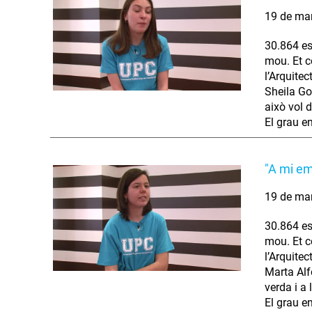
19 de ma
30.864 es
mou. Et co
l’Arquitec
Sheila Go
això vol d
El grau e
"A mi em
19 de ma
30.864 es
mou. Et co
l’Arquitec
Marta Alf
verda i a 
El grau e