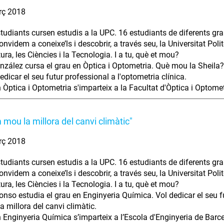
rç 2018
tudiants cursen estudis a la UPC. 16 estudiants de diferents gra
nvidem a coneixe’ls i descobrir, a través seu, la Universitat Polit
tura, les Ciències i la Tecnologia. I a tu, què et mou?
nzález cursa el grau en Òptica i Optometria. Què mou la Sheila?
edicar el seu futur professional a l'optometria clínica.
n Òptica i Optometria s'imparteix a la Facultat d'Òptica i Optome
 mou la millora del canvi climàtic"
rç 2018
tudiants cursen estudis a la UPC. 16 estudiants de diferents gra
nvidem a coneixe’ls i descobrir, a través seu, la Universitat Polit
tura, les Ciències i la Tecnologia. I a tu, què et mou?
onso estudia el grau en Enginyeria Química. Vol dedicar el seu fut
la millora del canvi climàtic.
n Enginyeria Química s’imparteix a l’Escola d'Enginyeria de Barce