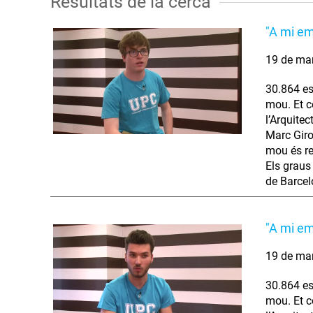
Resultats de la cerca
"A mi em
19 de ma
30.864 es
mou. Et co
l’Arquitec
Marc Giro
mou és re
Els graus
de Barcel
"A mi em
19 de ma
30.864 es
mou. Et co