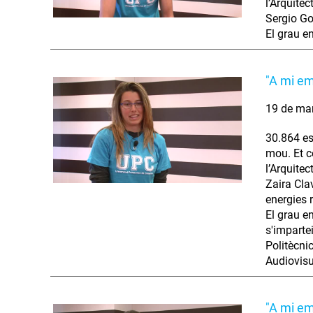
l’Arquitec
Sergio Go
El grau e
"A mi em
19 de ma
30.864 es
mou. Et co
l’Arquitec
Zaira Clav
energies 
El grau e
s'imparte
Politècnic
Audiovisu
"A mi em