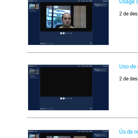
Usage o
2 de des
Uso de 
2 de des
Ús de r