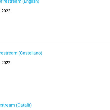
f restream (English)
. 2022
restream (Castellano)
. 2022
estream (Català)