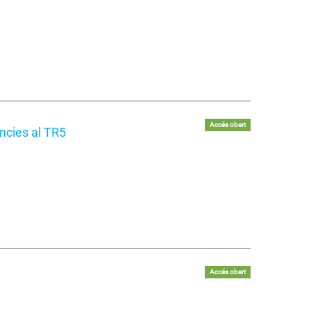
Accés obert
ncies al TR5
Accés obert