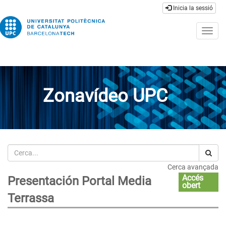
Inicia la sessió
Togg
navig
Zonavídeo UPC
Cerca
Cerca avançada
Accés
Presentación Portal Media
obert
Terrassa