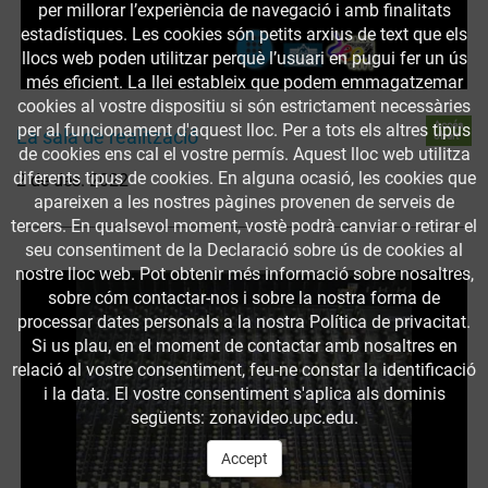
per millorar l’experiència de navegació i amb finalitats
estadístiques. Les cookies són petits arxius de text que els
llocs web poden utilitzar perquè l’usuari en pugui fer un ús
més eficient. La llei estableix que podem emmagatzemar
cookies al vostre dispositiu si són estrictament necessàries
Accés
per al funcionament d'aquest lloc. Per a tots els altres tipus
La sala de realització
obert
de cookies ens cal el vostre permís. Aquest lloc web utilitza
diferents tipus de cookies. En alguna ocasió, les cookies que
2 de des. 2022
apareixen a les nostres pàgines provenen de serveis de
tercers. En qualsevol moment, vostè podrà canviar o retirar el
seu consentiment de la Declaració sobre ús de cookies al
nostre lloc web. Pot obtenir més informació sobre nosaltres,
sobre cóm contactar-nos i sobre la nostra forma de
processar dates personals a la nostra Política de privacitat.
Si us plau, en el moment de contactar amb nosaltres en
relació al vostre consentiment, feu-ne constar la identificació
i la data. El vostre consentiment s'aplica als dominis
següents: zonavideo.upc.edu.
Accept