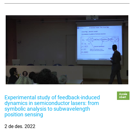
Accés
Experimental study of feedback-induced
obert
dynamics in semiconductor lasers: from
symbolic analysis to subwavelength
position sensing
2 de des. 2022