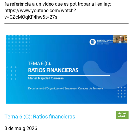
fa referència a un vídeo que es pot trobar a l’enllaç:
https://www.youtube.com/watch?
v=CZcMOqKF4hw&t=27s
Accés
Tema 6 (C): Ratios financieras
obert
3 de maig 2026