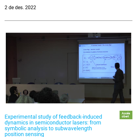
2 de des. 2022
Accés
Experimental study of feedback-induced
obert
dynamics in semiconductor lasers: from
symbolic analysis to subwavelength
position sensing