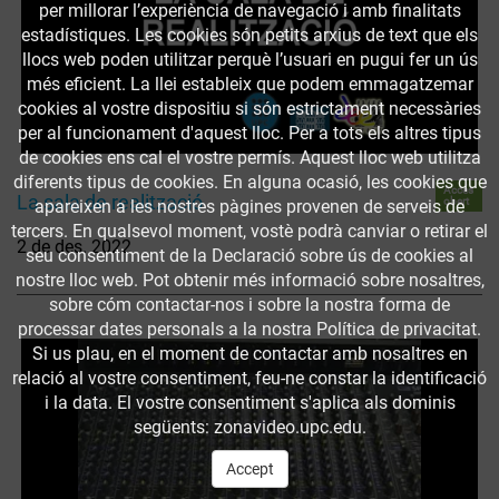
per millorar l’experiència de navegació i amb finalitats
estadístiques. Les cookies són petits arxius de text que els
llocs web poden utilitzar perquè l’usuari en pugui fer un ús
més eficient. La llei estableix que podem emmagatzemar
cookies al vostre dispositiu si són estrictament necessàries
per al funcionament d'aquest lloc. Per a tots els altres tipus
de cookies ens cal el vostre permís. Aquest lloc web utilitza
diferents tipus de cookies. En alguna ocasió, les cookies que
Accés
La sala de realització
obert
apareixen a les nostres pàgines provenen de serveis de
tercers. En qualsevol moment, vostè podrà canviar o retirar el
2 de des. 2022
seu consentiment de la Declaració sobre ús de cookies al
nostre lloc web. Pot obtenir més informació sobre nosaltres,
sobre cóm contactar-nos i sobre la nostra forma de
processar dates personals a la nostra Política de privacitat.
Si us plau, en el moment de contactar amb nosaltres en
relació al vostre consentiment, feu-ne constar la identificació
i la data. El vostre consentiment s'aplica als dominis
següents: zonavideo.upc.edu.
Accept