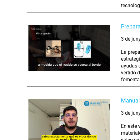
tecnolog
Prepara
3 de jun
La prepa
estrateg
ayudas c
vertido 
fomentar
Manuali
3 de jun
En este 
material
vídeo se