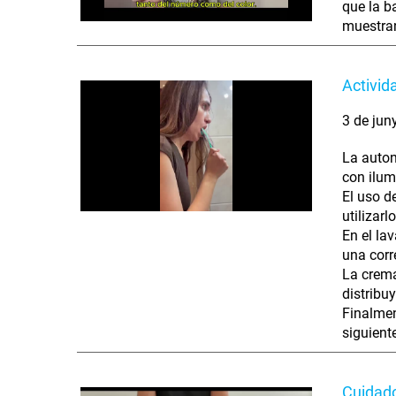
que la b
muestran
Activid
3 de jun
La auton
con ilum
El uso d
utilizar
En el la
una corr
La crema
distribu
Finalmen
siguiente
Cuidado