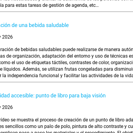
ía para estas tareas de gestión de agenda, etc…
ción de una bebida saludable
y 2026
ración de bebidas saludables puede realizarse de manera autó
ias de organización, adaptación del entorno y uso de técnicas es
omo el uso de etiquetas táctiles, contrastes de color, organizac
de líquidos. Además, se utilizan frutas congeladas para disminuir
 la independencia funcional y facilitar las actividades de la vid
dad accesible: punto de libro para baja visión
y 2026
vídeo se muestra el proceso de creación de un punto de libro ad
es sencillos como un palo de polo, pintura de alto contraste y cuer
 explican paso a paso los materiales y el procedimiento. El objet