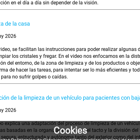
ción en el día a día sin depender de la visión.
a de la casa
ny 2026
video, se facilitan las instrucciones para poder realizar algunas d
mpiar los cristales y fregar. En el video nos enfocamos en la dist
ón del entorno, de la zona de limpieza y de los productos o obje
rma de hacer las tareas, para intentar ser lo más eficientes y t
r para no sufrir golpes o caídas.
ión de la limpieza de un vehículo para pacientes con baj
ny 2026
eo explica una adaptación del proceso de limpieza de un vehículo
Cookies
ias basadas en la organización, el uso del tacto y la división de
 segura, estructurada y autónoma tanto del exterior como del int