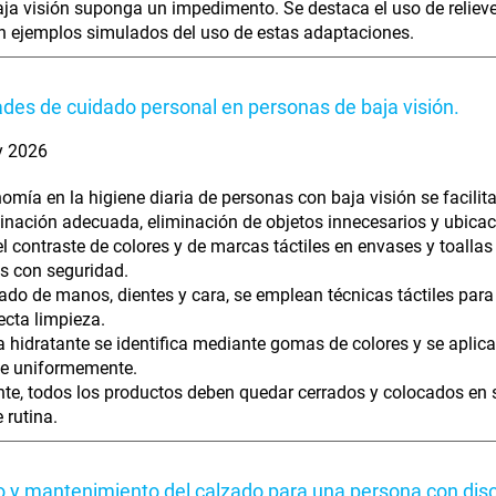
aja visión suponga un impedimento. Se destaca el uso de relieve y
 ejemplos simulados del uso de estas adaptaciones.
ades de cuidado personal en personas de baja visión.
y 2026
omía en la higiene diaria de personas con baja visión se facili
inación adecuada, eliminación de objetos innecesarios y ubicaci
el contraste de colores y de marcas táctiles en envases y toallas 
los con seguridad.
vado de manos, dientes y cara, se emplean técnicas táctiles para 
ecta limpieza.
 hidratante se identifica mediante gomas de colores y se aplica
ye uniformemente.
te, todos los productos deben quedar cerrados y colocados en su
 rutina.
 y mantenimiento del calzado para una persona con disc