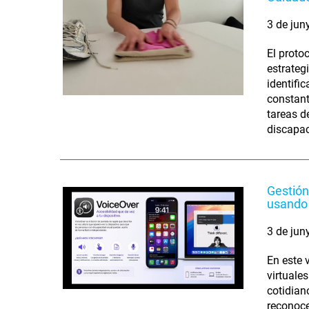
3 de jun
El proto
estrateg
identifi
constant
tareas d
discapac
Gestión
usando 
3 de jun
En este 
virtuale
cotidian
reconoce