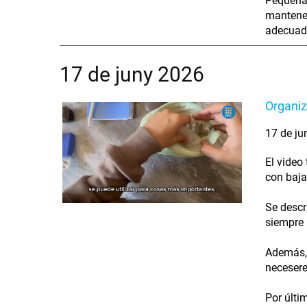
Pequeñas
mantener
adecuada
17 de juny 2026
Organiz
17 de ju
El video
con baja
Se descr
siempre i
Además, 
necesere
Por últi