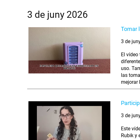
3 de juny 2026
Tomar l
3 de jun
El vídeo
diferent
uso. Tam
las toma
mejorar 
Partici
3 de jun
Este víd
Rubik y 