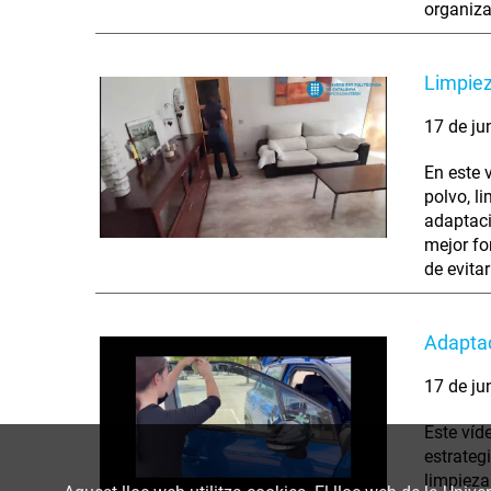
organiza
Limpiez
17 de ju
En este 
polvo, li
adaptaci
mejor fo
de evita
Adaptac
17 de ju
Este víd
estrateg
limpieza