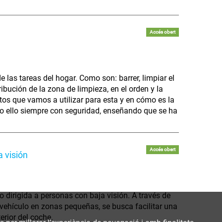
Accés obert
e las tareas del hogar. Como son: barrer, limpiar el
ribución de la zona de limpieza, en el orden y la
tos que vamos a utilizar para esta y en cómo es la
odo ello siempre con seguridad, enseñando que se ha
Accés obert
a visión
 dirigida a personas con baja visión. A través de
l vehículo en zonas pequeñas, se busca facilitar una
erior del coche.