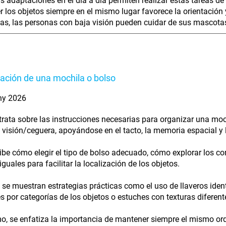
 adaptaciones en el día a día permiten realizar estas tareas 
 los objetos siempre en el mismo lugar favorece la orientación
s, las personas con baja visión pueden cuidar de sus mascota
ación de una mochila o bolso
ny 2026
 trata sobre las instrucciones necesarias para organizar una mo
 visión/ceguera, apoyándose en el tacto, la memoria espacial y l
ibe cómo elegir el tipo de bolso adecuado, cómo explorar los co
guales para facilitar la localización de los objetos.
se muestran estrategias prácticas como el uso de llaveros ident
s por categorías de los objetos o estuches con texturas diferent
mo, se enfatiza la importancia de mantener siempre el mismo or