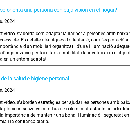
e orienta una persona con baja visión en el hogar?
s. 2024
t vídeo, s’aborda com adaptar la llar per a persones amb baixa vi
accessible. Es detallen tècniques d'orientació, com l'exploració a
mportància d'un mobiliari organitzat i d'una il·luminació adequad
 d'organització per facilitar la mobilitat i la identificació d'o
a en un entorn adaptat!
 de la salud e higiene personal
s. 2024
t vídeo, s’aborden estratègies per ajudar les persones amb baixa 
aptacions senzilles com l'ús de colors contrastants per identifica
la importància de mantenir una bona il·luminació i seguretat e
mia i la confiança diària.