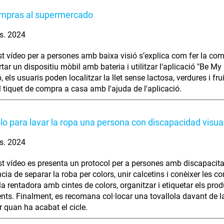
ompras al supermercado
s. 2024
t vídeo per a persones amb baixa visió s’explica com fer la com
ortar un dispositiu mòbil amb bateria i utilitzar l'aplicació "Be M
, els usuaris poden localitzar la llet sense lactosa, verdures i f
el tiquet de compra a casa amb l'ajuda de l'aplicació.
lo para lavar la ropa una persona con discapacidad visua
s. 2024
t vídeo es presenta un protocol per a persones amb discapacitat 
cia de separar la roba per colors, unir calcetins i conèixer les 
la rentadora amb cintes de colors, organitzar i etiquetar els prod
ts. Finalment, es recomana col·locar una tovallola davant de l
r quan ha acabat el cicle.