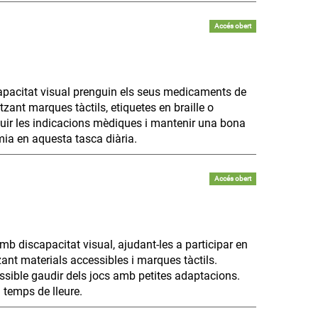
Accés obert
apacitat visual prenguin els seus medicaments de
zant marques tàctils, etiquetes en braille o
uir les indicacions mèdiques i mantenir una bona
mia en aquesta tasca diària.
Accés obert
b discapacitat visual, ajudant-les a participar en
tzant materials accessibles i marques tàctils.
possible gaudir dels jocs amb petites adaptacions.
 temps de lleure.