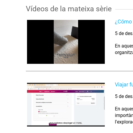
Vídeos de la mateixa sèrie
¿Cómo l
5 de des
En aques
organitz
Viajar 
5 de des
En aques
importàn
l'explora