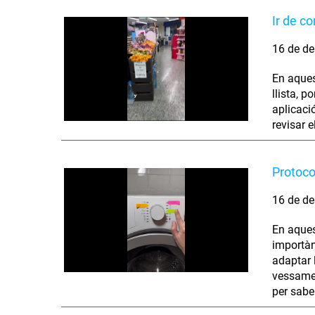
Ir de c
16 de de
En aques
llista, p
aplicació
revisar 
Protoco
16 de de
En aques
importàn
adaptar 
vessamen
per sabe