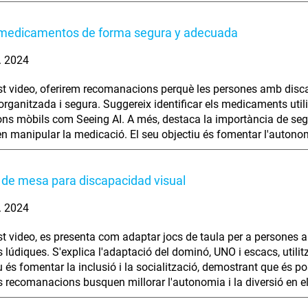
medicamentos de forma segura y adecuada
. 2024
t video, oferirem recomanacions perquè les persones amb disc
rganitzada i segura. Suggereix identificar els medicaments utilit
ons mòbils com Seeing AI. A més, destaca la importància de seg
en manipular la medicació. El seu objectiu és fomentar l'autono
de mesa para discapacidad visual
. 2024
t video, es presenta com adaptar jocs de taula per a persones am
ts lúdiques. S'explica l'adaptació del dominó, UNO i escacs, utili
iu és fomentar la inclusió i la socialització, demostrant que és 
 recomanacions busquen millorar l'autonomia i la diversió en el