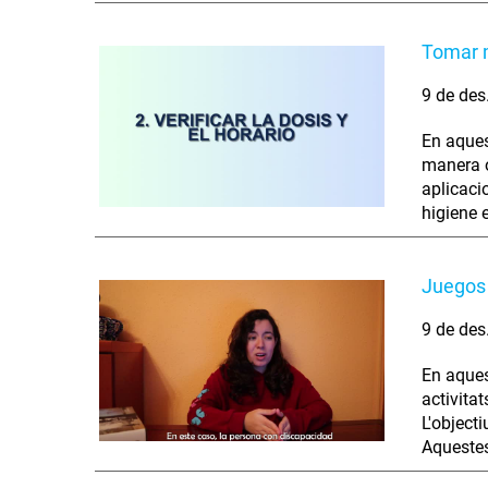
Tomar 
9 de des
En aques
manera o
aplicaci
higiene 
Juegos 
9 de des
En aques
activita
L'object
Aquestes