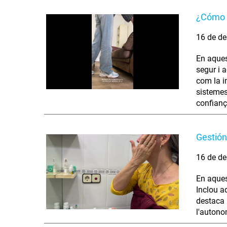
¿Cómo s
16 de de
En aques
segur i 
com la i
sistemes
confianç
Gestión
16 de de
En aques
Inclou ad
destaca 
l'autono