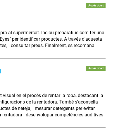
Accés obert
pra al supermercat. Inclou preparatius com fer una
y Eyes" per identificar productes. A través d'aquesta
ruites, i consultar preus. Finalment, es recomana
Accés obert
l
visual en el procés de rentar la roba, destacant la
configuracions de la rentadora. També s'aconsella
uctes de neteja, i mesurar detergents per evitar
a rentadora i desenvolupar competències auditives