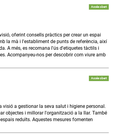
Accés obert
sió, oferint consells pràctics per crear un espai
mb la mà i l'establiment de punts de referència, així
a. A més, es recomana l'ús d'etiquetes tàctils i
bjectes. Acompanyeu-nos per descobrir com viure amb
Accés obert
visió a gestionar la seva salut i higiene personal.
r objectes i millorar l'organització a la llar. També
n espais reduïts. Aquestes mesures fomenten