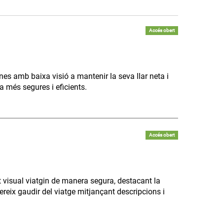
Accés obert
ones amb baixa visió a mantenir la seva llar neta i
 més segures i eficients.
Accés obert
 visual viatgin de manera segura, destacant la
ereix gaudir del viatge mitjançant descripcions i