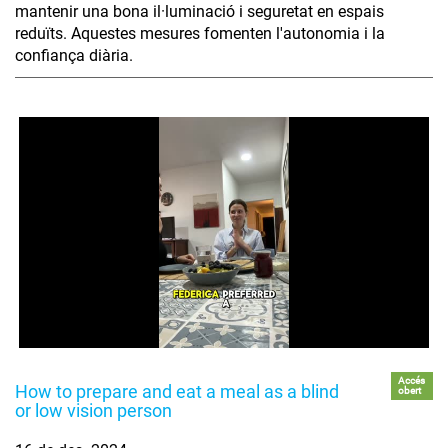
mantenir una bona il·luminació i seguretat en espais
reduïts. Aquestes mesures fomenten l'autonomia i la
confiança diària.
Accés
How to prepare and eat a meal as a blind
obert
or low vision person