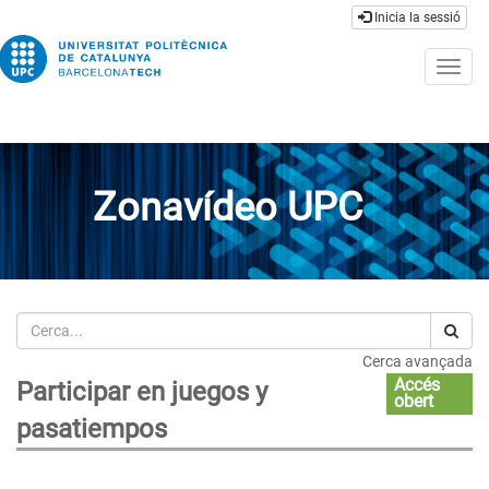
Inicia la sessió
Togg
navig
Zonavídeo UPC
Cerca
Cerca avançada
Accés
Participar en juegos y
obert
pasatiempos