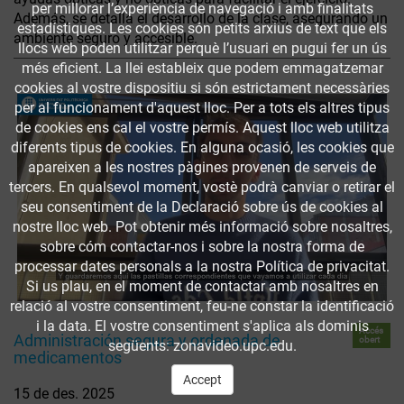
per millorar l’experiència de navegació i amb finalitats
Además, se detalla el desarrollo de la clase, asegurando un
estadístiques. Les cookies són petits arxius de text que els
ambiente seguro y accesible.
llocs web poden utilitzar perquè l’usuari en pugui fer un ús
més eficient. La llei estableix que podem emmagatzemar
cookies al vostre dispositiu si són estrictament necessàries
per al funcionament d'aquest lloc. Per a tots els altres tipus
de cookies ens cal el vostre permís. Aquest lloc web utilitza
diferents tipus de cookies. En alguna ocasió, les cookies que
apareixen a les nostres pàgines provenen de serveis de
tercers. En qualsevol moment, vostè podrà canviar o retirar el
seu consentiment de la Declaració sobre ús de cookies al
nostre lloc web. Pot obtenir més informació sobre nosaltres,
sobre cóm contactar-nos i sobre la nostra forma de
processar dates personals a la nostra Política de privacitat.
Si us plau, en el moment de contactar amb nosaltres en
relació al vostre consentiment, feu-ne constar la identificació
i la data. El vostre consentiment s'aplica als dominis
Accés
Administración segura y ordenada de
obert
següents: zonavideo.upc.edu.
medicamentos
Accept
15 de des. 2025