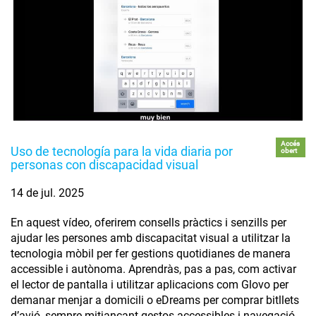
Accés
Uso de tecnología para la vida diaria por
obert
personas con discapacidad visual
14 de jul. 2025
En aquest vídeo, oferirem consells pràctics i senzills per
ajudar les persones amb discapacitat visual a utilitzar la
tecnologia mòbil per fer gestions quotidianes de manera
accessible i autònoma. Aprendràs, pas a pas, com activar
el lector de pantalla i utilitzar aplicacions com Glovo per
demanar menjar a domicili o eDreams per comprar bitllets
d’avió, sempre mitjançant gestos accessibles i navegació