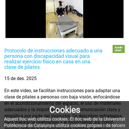
Accés
Protocolo de instrucciones adecuado a una
obert
persona con discapacidad visual para
realizar ejercicio físico en casa en una
clase de pilates
15 de des. 2025
En este video, se facilitan instrucciones para adaptar una
clase de pilates a personas con baja visión, enfocándose
en el acondicionamiento del espacio, el uso de materiales
Cookies
adecuados y la importancia de una comunicación clara y
empática por parte del instructor. Se describen estrategias
Aquest lloc web utilitza cookies. El lloc web de la Universitat
para mejorar la orientación y el movimiento, así como
Politècnica de Catalunya utilitza cookies pròpies i de tercers
ayudas ópticas y no ópticas para facilitar el ejercicio.