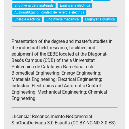
Enginyeria dels materials
Enginyeria elèctrica
Automatització i control de l’energia elèctrica
Energia elèctrica
Enginyeria mecànica
Enginyeria química
Presentation of the degree and master's studies in
the industrial field, research, facilities and
equipment of the EEBE located at the Diagonal-
Besós Campus (CDB) of the a Universitat
Politècnica de Catalunya-BarcelonaTech.
Biomedical Engineering; Energy Engineering;
Materials Engineering; Electrical Engineering;
Industrial Electronics and Automatic Control
Engineering; Mechanical Engineering; Chemical
Engineering.
Llicència: Reconocimiento-NoComercial-
SinObraDerivada 3.0 España (CC BY-NC-ND 3.0 ES)