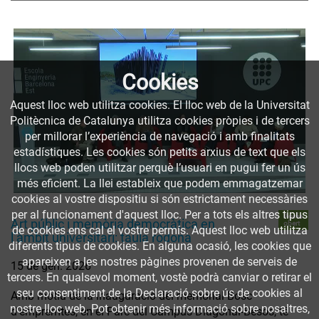
Cookies
Aquest lloc web utilitza cookies. El lloc web de la Universitat
Politècnica de Catalunya utilitza cookies pròpies i de tercers
per millorar l’experiència de navegació i amb finalitats
estadístiques. Les cookies són petits arxius de text que els
llocs web poden utilitzar perquè l’usuari en pugui fer un ús
més eficient. La llei estableix que podem emmagatzemar
cookies al vostre dispositiu si són estrictament necessàries
per al funcionament d'aquest lloc. Per a tots els altres tipus
Accés
Art públic i memòria democràtica en
obert
de cookies ens cal el vostre permís. Aquest lloc web utilitza
l’àmbit universitari: taula rodona
diferents tipus de cookies. En alguna ocasió, les cookies que
apareixen a les nostres pàgines provenen de serveis de
15 de gen. 2026
tercers. En qualsevol moment, vostè podrà canviar o retirar el
seu consentiment de la Declaració sobre ús de cookies al
Amb motiu de la inauguració del memorial Bosc
nostre lloc web. Pot obtenir més informació sobre nosaltres,
d’empremtes, en el Parc del Campus Diagonal-Besòs, té