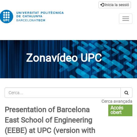
Inicia la sessió
Togg
navig
Zonavídeo UPC
Cerca
Cerca avançada
Accés
Presentation of Barcelona
obert
East School of Engineering
(EEBE) at UPC (version with