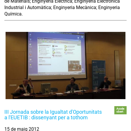
de Materials; Enginyeria Elèctrica; Enginyeria Electrònica
Industrial i Automàtica; Enginyeria Mecànica; Enginyeria
Química.
Accés
III Jornada sobre la Igualtat d'Oportunitats
obert
a l'EUETIB : dissenyant per a tothom
15 de maig 2012