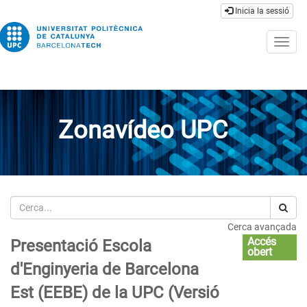
Inicia la sessió
Togg
navig
Zonavídeo UPC
Cerca
Cerca avançada
Accés
Presentació Escola
obert
d'Enginyeria de Barcelona
Est (EEBE) de la UPC (Versió