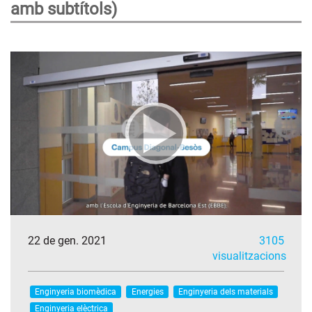
amb subtítols)
22 de gen. 2021
3105
visualitzacions
Enginyeria biomèdica
Energies
Enginyeria dels materials
Enginyeria elèctrica