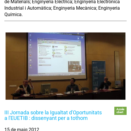
de Materials; Enginyeria Elèctrica; Enginyeria Electrònica
Industrial i Automàtica; Enginyeria Mecànica; Enginyeria
Química.
Accés
III Jornada sobre la Igualtat d'Oportunitats
obert
a l'EUETIB : dissenyant per a tothom
15 de maig 2012