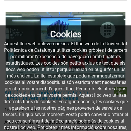
Cookies
Aquest lloc web utilitza cookies. El lloc web de la Universitat
Politècnica de Catalunya utilitza cookies pròpies i de tercers
per millorar l’experiència de navegació i amb finalitats
estadístiques. Les cookies són petits arxius de text que els
llocs web poden utilitzar perquè l’usuari en pugui fer un ús
més eficient. La llei estableix que podem emmagatzemar
cookies al vostre dispositiu si són estrictament necessàries
per al funcionament d'aquest lloc. Per a tots els altres tipus
Accés
Art públic i memòria democràtica en
obert
de cookies ens cal el vostre permís. Aquest lloc web utilitza
l’àmbit universitari: taula rodona
diferents tipus de cookies. En alguna ocasió, les cookies que
apareixen a les nostres pàgines provenen de serveis de
15 de gen. 2026
tercers. En qualsevol moment, vostè podrà canviar o retirar el
seu consentiment de la Declaració sobre ús de cookies al
Amb motiu de la inauguració del memorial Bosc
nostre lloc web. Pot obtenir més informació sobre nosaltres,
d’empremtes, en el Parc del Campus Diagonal-Besòs, té