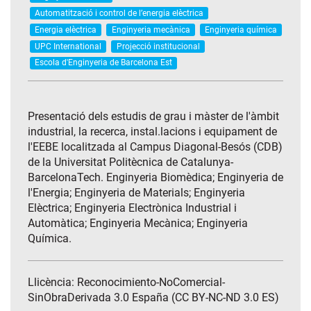
Automatització i control de l’energia elèctrica
Energia elèctrica
Enginyeria mecànica
Enginyeria química
UPC International
Projecció institucional
Escola d'Enginyeria de Barcelona Est
Presentació dels estudis de grau i màster de l'àmbit
industrial, la recerca, instal.lacions i equipament de
l'EEBE localitzada al Campus Diagonal-Besós (CDB)
de la Universitat Politècnica de Catalunya-
BarcelonaTech. Enginyeria Biomèdica; Enginyeria de
l'Energia; Enginyeria de Materials; Enginyeria
Elèctrica; Enginyeria Electrònica Industrial i
Automàtica; Enginyeria Mecànica; Enginyeria
Química.
Llicència: Reconocimiento-NoComercial-
SinObraDerivada 3.0 España (CC BY-NC-ND 3.0 ES)