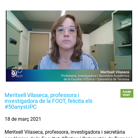
Accés
Meritxell Vilaseca, professora i
obert
investigadora de la FOOT, felicita els
#50anysUPC
18 de març 2021
Meritxell Vilaseca, professora, investigadora i secretària