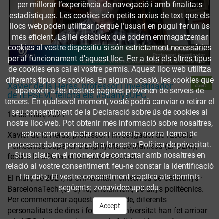
per millorar l’experiència de navegació i amb finalitats
estadístiques. Les cookies són petits arxius de text que els
llocs web poden utilitzar perquè l’usuari en pugui fer un ús
més eficient. La llei estableix que podem emmagatzemar
cookies al vostre dispositiu si són estrictament necessàries
per al funcionament d'aquest lloc. Per a tots els altres tipus
de cookies ens cal el vostre permís. Aquest lloc web utilitza
diferents tipus de cookies. En alguna ocasió, les cookies que
Accés
Xavier de la Heras, professor i investigador
obert
apareixen a les nostres pàgines provenen de serveis de
de l'EPSEM, felicita els #50anysUPC
tercers. En qualsevol moment, vostè podrà canviar o retirar el
seu consentiment de la Declaració sobre ús de cookies al
16 de març 2021
nostre lloc web. Pot obtenir més informació sobre nosaltres,
sobre cóm contactar-nos i sobre la nostra forma de
Xavier de la Heras, professor i investigador de l'Escola
processar dates personals a la nostra Política de privacitat.
Politècnica Superior d'Enginyeria de Manresa (EPSEM),
Si us plau, en el moment de contactar amb nosaltres en
felicita la UPC en el seu 50è aniversari.
relació al vostre consentiment, feu-ne constar la identificació
i la data. El vostre consentiment s'aplica als dominis
El març de 2021, la Universitat Politècnica de Catalunya ·
següents: zonavideo.upc.edu.
BarcelonaTech (UPC) fa, oficialment, 50 anys politècnics.
Per commemorar aquesta efemèride, diferents
Accept
personalitats de dins i fora de la Universitat han fet arribar