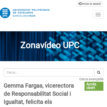
Inicia la sessió
Togg
navig
Zonavídeo UPC
Cerca
Cerca avançada
Accés
Gemma Fargas, vicerectora
obert
de Responsabilitat Social i
Igualtat, felicita els