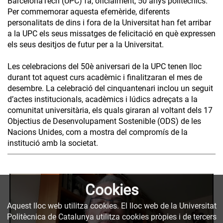
BarcelonaTech (UPC) fa, oficialment, 50 anys politècnics.
Per commemorar aquesta efemèride, diferents
personalitats de dins i fora de la Universitat han fet arribar
a la UPC els seus missatges de felicitació en què expressen
els seus desitjos de futur per a la Universitat.
Les celebracions del 50è aniversari de la UPC tenen lloc
durant tot aquest curs acadèmic i finalitzaran el mes de
desembre. La celebració del cinquantenari inclou un seguit
d’actes institucionals, acadèmics i lúdics adreçats a la
comunitat universitària, els quals giraran al voltant dels 17
Objectius de Desenvolupament Sostenible (ODS) de les
Nacions Unides, com a mostra del compromís de la
institució amb la societat.
Cookies
Aquest lloc web utilitza cookies. El lloc web de la Universitat
Politècnica de Catalunya utilitza cookies pròpies i de tercers