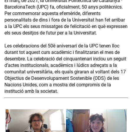
El març de 2021, la Universitat Politècnica de Catalunya ·
BarcelonaTech (UPC) fa, oficialment, 50 anys politècnics.
Per commemorar aquesta efemèride, diferents
personalitats de dins i fora de la Universitat han fet arribar
a la UPC els seus missatges de felicitació en què expressen
els seus desitjos de futur per a la Universitat.
Les celebracions del 50è aniversari de la UPC tenen lloc
durant tot aquest curs acadèmic i finalitzaran el mes de
desembre. La celebració del cinquantenari inclou un seguit
d’actes institucionals, acadèmics i lúdics adreçats a la
comunitat universitària, els quals giraran al voltant dels 17
Objectius de Desenvolupament Sostenible (ODS) de les
Nacions Unides, com a mostra del compromís de la
institució amb la societat.