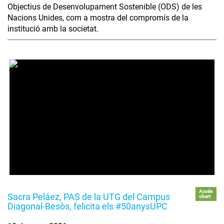
Objectius de Desenvolupament Sostenible (ODS) de les
Nacions Unides, com a mostra del compromís de la
institució amb la societat.
Accés
Sacra Peláez, PAS de la UTG del Campus
obert
Diagonal-Besòs, felicita els #50anysUPC