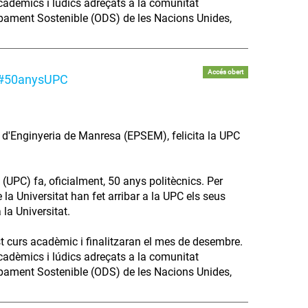
acadèmics i lúdics adreçats a la comunitat
lupament Sostenible (ODS) de les Nacions Unides,
Accés obert
ls #50anysUPC
r d'Enginyeria de Manresa (EPSEM), felicita la UPC
(UPC) fa, oficialment, 50 anys politècnics. Per
la Universitat han fet arribar a la UPC els seus
 la Universitat.
st curs acadèmic i finalitzaran el mes de desembre.
acadèmics i lúdics adreçats a la comunitat
lupament Sostenible (ODS) de les Nacions Unides,