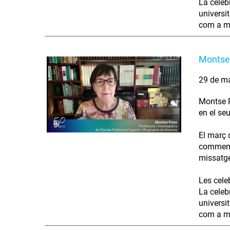
La celeb
universi
com a mo
Montse 
29 de m
Montse P
en el seu
El març 
commemor
missatge
Les cele
La celeb
universi
com a mo