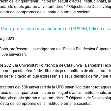
ració del cinquantenari inclou un seguit d’actes institucionals, 
tària, els quals giraran al voltant dels 17 Objectius de Desenvo
stra del compromís de la institució amb la societat.
Pons, professora i investigadora de l'EPSEM, felicita e
arç 2021
ons, professora i investigadora de l'Escola Politècnica Superio
 50è aniversari.
de 2021, la Universitat Politècnica de Catalunya · BarcelonaTech 
ar aquesta efemèride, diferents personalitats de dins i fora de 
s de felicitació en què expressen els seus desitjos de futur per a
bracions del 50è aniversari de la UPC tenen lloc durant tot aque
ració del cinquantenari inclou un seguit d’actes institucionals, 
tària, els quals giraran al voltant dels 17 Objectius de Desenvo
stra del compromís de la institució amb la societat.