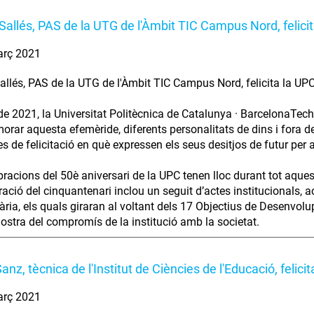
Sallés, PAS de la UTG de l'Àmbit TIC Campus Nord, felic
arç 2021
allés, PAS de la UTG de l'Àmbit TIC Campus Nord, felicita la UPC
de 2021, la Universitat Politècnica de Catalunya · BarcelonaTech 
ar aquesta efemèride, diferents personalitats de dins i fora de 
s de felicitació en què expressen els seus desitjos de futur per a
bracions del 50è aniversari de la UPC tenen lloc durant tot aque
ració del cinquantenari inclou un seguit d’actes institucionals, 
tària, els quals giraran al voltant dels 17 Objectius de Desenvo
stra del compromís de la institució amb la societat.
anz, tècnica de l'Institut de Ciències de l'Educació, feli
arç 2021