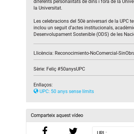
diferents personalitats de dins i fora de la Univ
la Universitat.
Les celebracions del 50è aniversari de la UPC t
inclou un seguit d’actes institucionals, acadèmic
Desenvolupament Sostenible (ODS) de les Nacio
Llicència: Reconocimiento-NoComercial-SinObr
Sèrie:
Feliç #50anysUPC
Enllaços:
UPC: 50 anys sense límits
Comparteix aquest vídeo
URL: