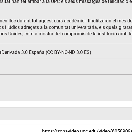
ersitat han fet arribar a la UPC els seus missatges de felicitació 
enen lloc durant tot aquest curs acadèmic i finalitzaran el mes 
s i lúdics adreçats a la comunitat universitària, els quals girara
ns Unides, com a mostra del compromís de la institució amb la
aDerivada 3.0 España (CC BY-NC-ND 3.0 ES)