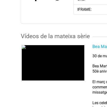
IFRAME:
Vídeos de la mateixa sèrie
Bea Mar
30 de m
Bea Mart
50è aniv
El març 
commemor
missatge
Les cele