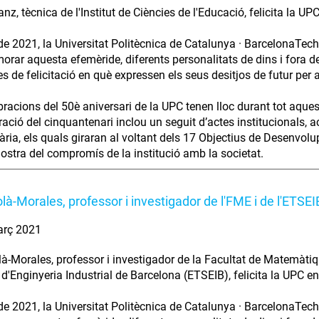
z, tècnica de l'Institut de Ciències de l'Educació, felicita la UPC
de 2021, la Universitat Politècnica de Catalunya · BarcelonaTech 
ar aquesta efemèride, diferents personalitats de dins i fora de 
s de felicitació en què expressen els seus desitjos de futur per a
bracions del 50è aniversari de la UPC tenen lloc durant tot aque
ració del cinquantenari inclou un seguit d’actes institucionals, 
tària, els quals giraran al voltant dels 17 Objectius de Desenvo
stra del compromís de la institució amb la societat.
là-Morales, professor i investigador de l'FME i de l'ETSEI
arç 2021
à-Morales, professor i investigador de la Facultat de Matemàtiqu
 d'Enginyeria Industrial de Barcelona (ETSEIB), felicita la UPC en
de 2021, la Universitat Politècnica de Catalunya · BarcelonaTech 