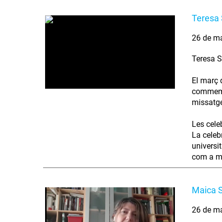
Teresa 
26 de m
Teresa S
El març 
commemor
missatge
Les cele
La celeb
universi
com a mo
Maica S
26 de m