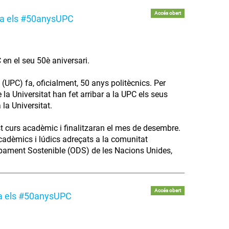
Accés obert
ita els #50anysUPC
 en el seu 50è aniversari.
(UPC) fa, oficialment, 50 anys politècnics. Per
la Universitat han fet arribar a la UPC els seus
 la Universitat.
st curs acadèmic i finalitzaran el mes de desembre.
acadèmics i lúdics adreçats a la comunitat
lupament Sostenible (ODS) de les Nacions Unides,
Accés obert
cita els #50anysUPC