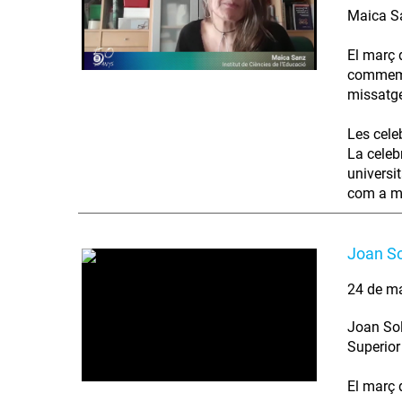
Maica San
El març 
commemor
missatge
Les cele
La celeb
universi
com a mo
Joan So
24 de m
Joan Sol
Superior
El març 