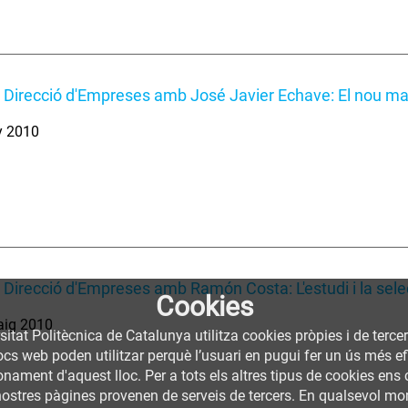
 Direcció d'Empreses amb José Javier Echave: El nou mar
y 2010
 Direcció d'Empreses amb Ramón Costa: L'estudi i la selec
Cookies
aig 2010
sitat Politècnica de Catalunya utilitza cookies pròpies i de terce
llocs web poden utilitzar perquè l’usuari en pugui fer un ús més
nament d'aquest lloc. Per a tots els altres tipus de cookies ens c
nostres pàgines provenen de serveis de tercers. En qualsevol mom