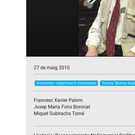
27 de maig 2010
Economia i organització d'empreses
Escola Tècnica Super
Francesc Xavier Palom
Josep Maria Fons Boronat
Miquel Subirachs Torné