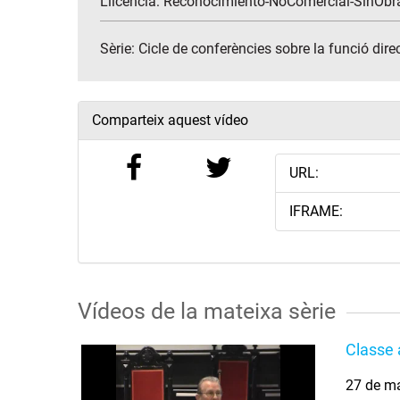
Llicència: Reconocimiento-NoComercial-SinObr
Sèrie:
Cicle de conferències sobre la funció dire
Comparteix aquest vídeo
URL:
IFRAME:
Vídeos de la mateixa sèrie
Classe 
27 de m