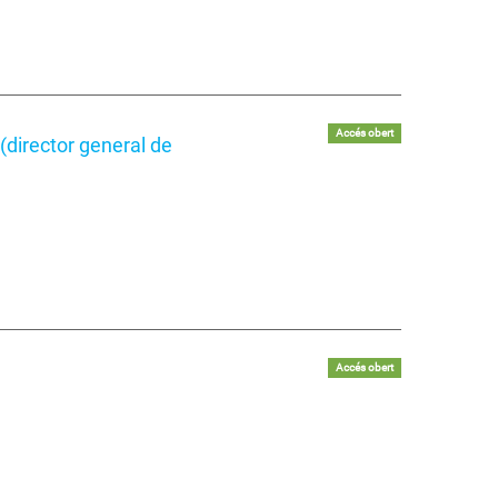
Accés obert
(director general de
Accés obert