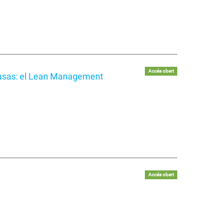
Accés obert
ecasas: el Lean Management
Accés obert