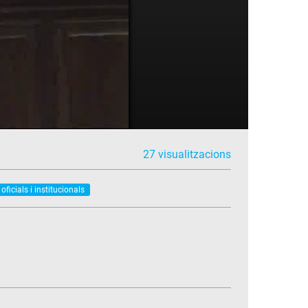
27 visualitzacions
oficials i institucionals