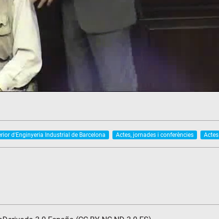
ior d'Enginyeria Industrial de Barcelona
Actes, jornades i conferències
Actes 