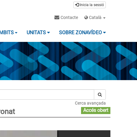
Inicia la sessió
Contacte
Català
MBITS
UNITATS
SOBRE ZONAVÍDEO
Cerca avançada
ronat
Accés obert