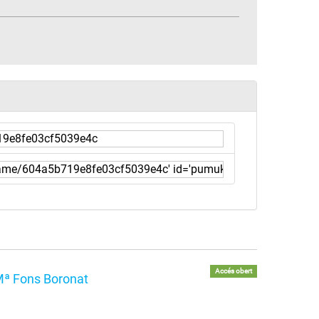
Accés obert
 Mª Fons Boronat