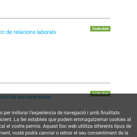
Accés obert
c de relacions laborals
Accés obert
ció de les inversions
rs per millorar l’experiència de navegació i amb finalitats
 eficient. La llei estableix que podem emmagatzemar cookies al
al el vostre permís. Aquest lloc web utilitza diferents tipus de
ent, vostè podrà canviar o retirar el seu consentiment de la