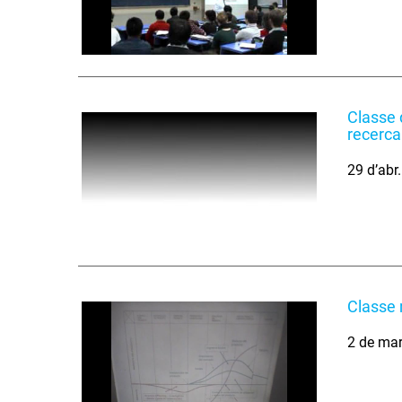
Classe 
recerca
29 d’abr
Classe 
2 de ma