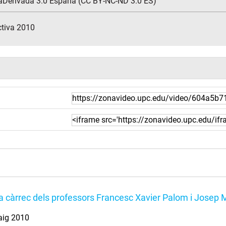
aDerivada 3.0 España (CC BY-NC-ND 3.0 ES)
ctiva 2010
a càrrec dels professors Francesc Xavier Palom i Josep
aig 2010