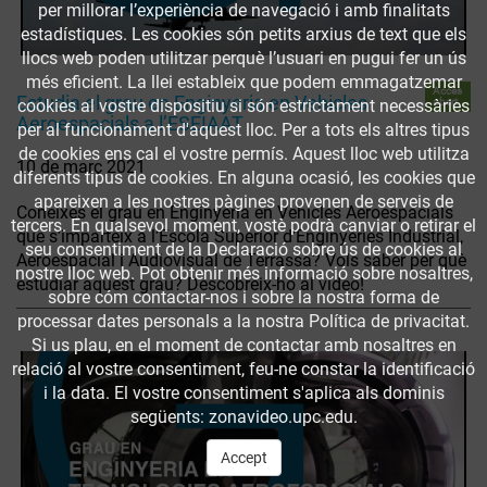
per millorar l’experiència de navegació i amb finalitats
estadístiques. Les cookies són petits arxius de text que els
llocs web poden utilitzar perquè l’usuari en pugui fer un ús
més eficient. La llei estableix que podem emmagatzemar
Accés
Estudia el grau en Enginyeria en Vehicles
obert
cookies al vostre dispositiu si són estrictament necessàries
Aeroespacials a l’ESEIAAT
per al funcionament d'aquest lloc. Per a tots els altres tipus
de cookies ens cal el vostre permís. Aquest lloc web utilitza
10 de març 2021
diferents tipus de cookies. En alguna ocasió, les cookies que
apareixen a les nostres pàgines provenen de serveis de
Coneixes el grau en Enginyeria en Vehicles Aeroespacials
tercers. En qualsevol moment, vostè podrà canviar o retirar el
que s’imparteix a l’Escola Superior d’Enginyeries Industrial,
seu consentiment de la Declaració sobre ús de cookies al
Aeroespacial i Audiovisual de Terrassa? Vols saber per què
nostre lloc web. Pot obtenir més informació sobre nosaltres,
estudiar aquest grau? Descobreix-ho al vídeo!
sobre cóm contactar-nos i sobre la nostra forma de
processar dates personals a la nostra Política de privacitat.
Si us plau, en el moment de contactar amb nosaltres en
relació al vostre consentiment, feu-ne constar la identificació
i la data. El vostre consentiment s'aplica als dominis
següents: zonavideo.upc.edu.
Accept