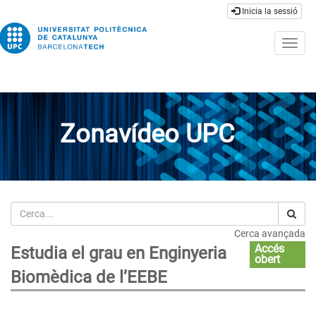
Inicia la sessió
Togg
navig
Zonavídeo UPC
Cerca
Cerca avançada
Accés
Estudia el grau en Enginyeria
obert
Biomèdica de l’EEBE