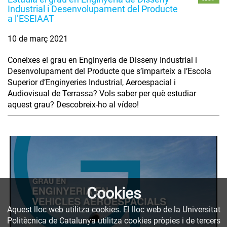
Industrial i Desenvolupament del Producte
a l’ESEIAAT
10 de març 2021
Coneixes el grau en Enginyeria de Disseny Industrial i
Desenvolupament del Producte que s’imparteix a l’Escola
Superior d’Enginyeries Industrial, Aeroespacial i
Audiovisual de Terrassa? Vols saber per què estudiar
aquest grau? Descobreix-ho al vídeo!
Cookies
Aquest lloc web utilitza cookies. El lloc web de la Universitat
Politècnica de Catalunya utilitza cookies pròpies i de tercers