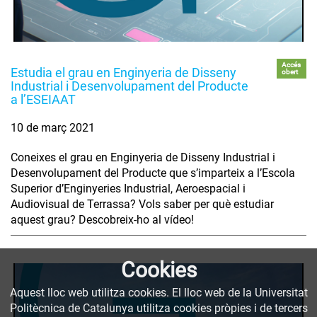
Accés
Estudia el grau en Enginyeria de Disseny
obert
Industrial i Desenvolupament del Producte
a l’ESEIAAT
10 de març 2021
Coneixes el grau en Enginyeria de Disseny Industrial i
Desenvolupament del Producte que s’imparteix a l’Escola
Superior d’Enginyeries Industrial, Aeroespacial i
Audiovisual de Terrassa? Vols saber per què estudiar
aquest grau? Descobreix-ho al vídeo!
Cookies
Aquest lloc web utilitza cookies. El lloc web de la Universitat
Politècnica de Catalunya utilitza cookies pròpies i de tercers