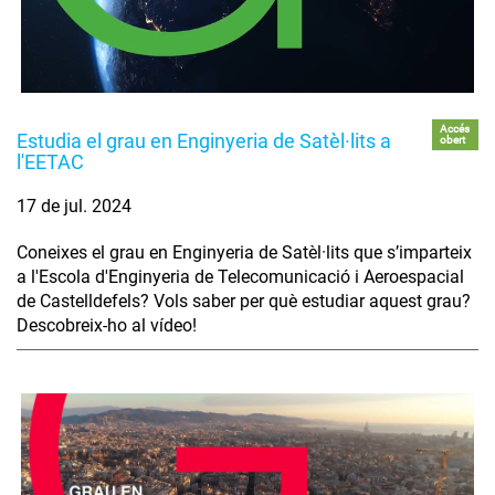
Accés
Estudia el grau en Enginyeria de Satèl·lits a
obert
l'EETAC
17 de jul. 2024
Coneixes el grau en Enginyeria de Satèl·lits que s’imparteix
a l'Escola d'Enginyeria de Telecomunicació i Aeroespacial
de Castelldefels? Vols saber per què estudiar aquest grau?
Descobreix-ho al vídeo!