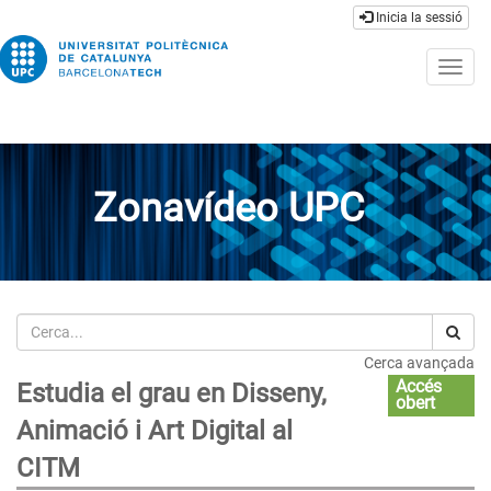
Inicia la sessió
Togg
navig
Zonavídeo UPC
Cerca
Cerca avançada
Accés
Estudia el grau en Disseny,
obert
Animació i Art Digital al
CITM