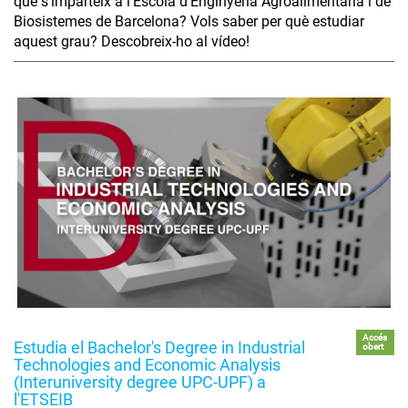
que s’imparteix a l'Escola d'Enginyeria Agroalimentària i de
Biosistemes de Barcelona? Vols saber per què estudiar
aquest grau? Descobreix-ho al vídeo!
Accés
Estudia el Bachelor's Degree in Industrial
obert
Technologies and Economic Analysis
(Interuniversity degree UPC-UPF) a
l'ETSEIB