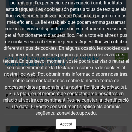
per millorar l’experiència de navegació i amb finalitats
estadístiques. Les cookies són petits arxius de text que els
llocs web poden utilitzar perquè l’usuari en pugui fer un ús
més eficient. La llei estableix que podem emmagatzemar
cookies al vostre dispositiu si són estrictament necessàries
per al funcionament d'aquest lloc. Per a tots els altres tipus
de cookies ens cal el vostre permís. Aquest lloc web utilitza
diferents tipus de cookies. En alguna ocasió, les cookies que
apareixen a les nostres pàgines provenen de serveis de
Accés
Estudia el grau en Enginyeria en Vehicles
obert
tercers. En qualsevol moment, vostè podrà canviar o retirar el
Aeroespacials a l’ESEIAAT
seu consentiment de la Declaració sobre ús de cookies al
nostre lloc web. Pot obtenir més informació sobre nosaltres,
10 de març 2021
sobre cóm contactar-nos i sobre la nostra forma de
processar dates personals a la nostra Política de privacitat.
Coneixes el grau en Enginyeria en Vehicles Aeroespacials
Si us plau, en el moment de contactar amb nosaltres en
que s’imparteix a l’Escola Superior d’Enginyeries Industrial,
relació al vostre consentiment, feu-ne constar la identificació
Aeroespacial i Audiovisual de Terrassa? Vols saber per què
i la data. El vostre consentiment s'aplica als dominis
estudiar aquest grau? Descobreix-ho al vídeo!
següents: zonavideo.upc.edu.
Accept