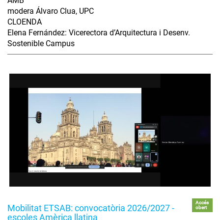
AMB
modera Álvaro Clua, UPC
CLOENDA
Elena Fernández: Vicerectora d’Arquitectura i Desenv.
Sostenible Campus
Accés
Mobilitat ETSAB: convocatòria 2026/2027 -
obert
escoles Amèrica llatina