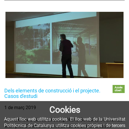
Accés
Dels elements de construcció i el projecte.
obert
Casos d'estudi
Cookies
1 de març 2019
Aquest lloc web utilitza cookies. El lloc web de la Universitat
Conferència a càrrec de Josep Maria González on analitza
Politècnica de Catalunya utilitza cookies pròpies i de tercers
exemples d'elements constructius de diferents casos