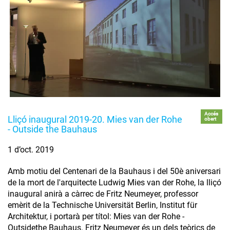
Accés
Lliçó inaugural 2019-20. Mies van der Rohe
obert
- Outside the Bauhaus
1 d’oct. 2019
Amb motiu del Centenari de la Bauhaus i del 50è aniversari
de la mort de l'arquitecte Ludwig Mies van der Rohe, la lliçó
inaugural anirà a càrrec de Fritz Neumeyer, professor
emèrit de la Technische Universität Berlin, Institut für
Architektur, i portarà per títol: Mies van der Rohe -
Outsidethe Bauhaus. Fritz Neumeyer és un dels teòrics de