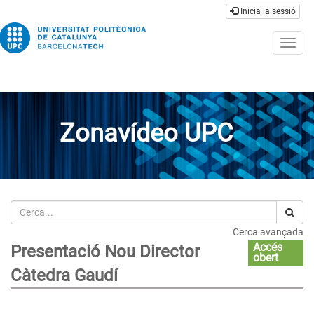
Inicia la sessió
Togg
navig
Zonavídeo UPC
Cerca
Cerca avançada
Accés
Presentació Nou Director
obert
Càtedra Gaudí