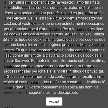
per millorar l’experiència de navegació i amb finalitats
d'estudi de diversos arquitectes. "En l'àmbit acadèmic, la
estadístiques. Les cookies són petits arxius de text que els
reflexió al voltant de les idees de tècnica i projecte és
llocs web poden utilitzar perquè l’usuari en pugui fer un ús
permanent. En aquesta conferència, tractem la relació de
més eficient. La llei estableix que podem emmagatzemar
dependència entre elles. La reflexió general exposada és
cookies al vostre dispositiu si són estrictament necessàries
que totes dues formen
per al funcionament d'aquest lloc. Per a tots els altres tipus
part inseparable del l'arquitectura i que la manca de relació
de cookies ens cal el vostre permís. Aquest lloc web utilitza
entre ambdues idees és aliena als fonaments de l'ofici
diferents tipus de cookies. En alguna ocasió, les cookies que
d'arquitecte. És per això que abordem la relació des de
apareixen a les nostres pàgines provenen de serveis de
l'ofici, que entenem com el coneixement i l'habilitat pràctica
tercers. En qualsevol moment, vostè podrà canviar o retirar el
per resoldre els problemes del projecte. I l'exposem
seu consentiment de la Declaració sobre ús de cookies al
mitjançant l'anàlisi de casos: els elements de construcció i
nostre lloc web. Pot obtenir més informació sobre nosaltres,
el projecte. Es tracta d'una
sobre cóm contactar-nos i sobre la nostra forma de
anàlisi raonada amb capacitat de generar interès i de
processar dates personals a la nostra Política de privacitat.
desenvolupar habilitats que van més enllà del cas
Si us plau, en el moment de contactar amb nosaltres en
particular. Casos en què la solució constructiva es produeix
relació al vostre consentiment, feu-ne constar la identificació
de manera exemplar mitjançant la síntesi dels
i la data. El vostre consentiment s'aplica als dominis
coneixements tècnics
següents: zonavideo.upc.edu.
necessaris i l'habilitat de la solució formal."
Accept