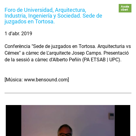
Accés
Foro de Universidad, Arquitectura,
obert
Industria, Ingeniería y Sociedad. Sede de
juzgados en Tortosa.
1 d’abr. 2019
Conferència "Sede de juzgados en Tortosa. Arquitecturia vs
Cémex" a càrrec de L'arquitecte Josep Camps. Presentació
de la sessió a càrrec d'Alberto Peñín (PA ETSAB | UPC).
[Música: www.bensound.com]