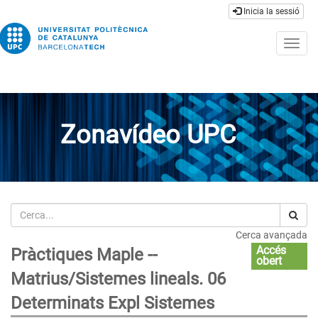
Inicia la sessió
Togg
navig
Zonavídeo UPC
Cerca
Cerca avançada
Accés
Pràctiques Maple --
obert
Matrius/Sistemes lineals. 06
Determinats Expl Sistemes