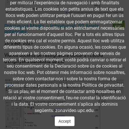
per millorar l’experiència de navegació i amb finalitats
estadístiques. Les cookies són petits arxius de text que els
llocs web poden utilitzar perquè l’usuari en pugui fer un ús
més eficient. La llei estableix que podem emmagatzemar
Accés
Pràctiques Maple – Introducció. 02 Arrels
obert
cookies al vostre dispositiu si són estrictament necessàries
potències
per al funcionament d'aquest lloc. Per a tots els altres tipus
de cookies ens cal el vostre permís. Aquest lloc web utilitza
20 d’abr. 2021
diferents tipus de cookies. En alguna ocasió, les cookies que
apareixen a les nostres pàgines provenen de serveis de
Vídeos docents de l'assignatura Càlcul a l'Escola
tercers. En qualsevol moment, vostè podrà canviar o retirar el
d'Enginyeria Barcelona de Est
seu consentiment de la Declaració sobre ús de cookies al
nostre lloc web. Pot obtenir més informació sobre nosaltres,
sobre cóm contactar-nos i sobre la nostra forma de
processar dates personals a la nostra Política de privacitat.
Si us plau, en el moment de contactar amb nosaltres en
relació al vostre consentiment, feu-ne constar la identificació
i la data. El vostre consentiment s'aplica als dominis
següents: zonavideo.upc.edu.
Accept