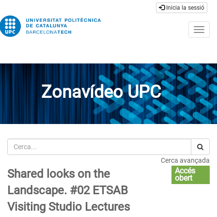
Inicia la sessió
Togg
navig
Zonavídeo UPC
Cerca
Cerca avançada
Accés
Shared looks on the
obert
Landscape. #02 ETSAB
Visiting Studio Lectures