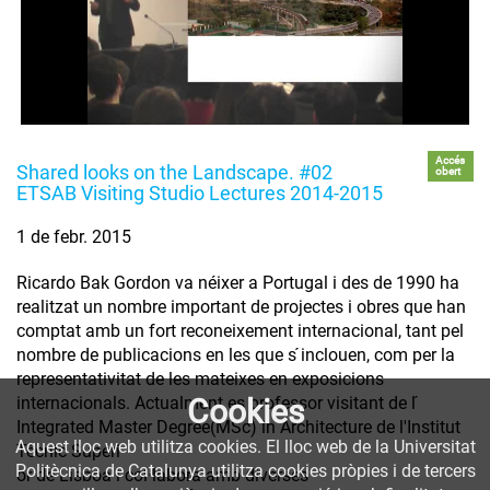
Accés
Shared looks on the Landscape. #02
obert
ETSAB Visiting Studio Lectures 2014-2015
1 de febr. 2015
Ricardo Bak Gordon va néixer a Portugal i des de 1990 ha
realitzat un nombre important de projectes i obres que han
comptat amb un fort reconeixement internacional, tant pel
nombre de publicacions en les que s ́inclouen, com per la
representativitat de les mateixes en exposicions
internacionals. Actualment es professor visitant de l ́
Cookies
Integrated Master Degree(MSc) in Architecture de l'Institut
Aquest lloc web utilitza cookies. El lloc web de la Universitat
Tècnic Superi
Politècnica de Catalunya utilitza cookies pròpies i de tercers
or de Lisboa i col·labora amb diverses