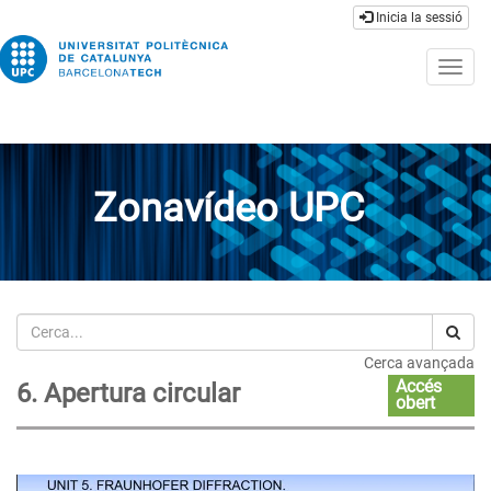
Inicia la sessió
Togg
navig
Zonavídeo UPC
Cerca
Cerca avançada
Accés
6. Apertura circular
obert