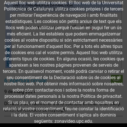
Aquest lloc web utilitza cookies. El lloc web de la Universitat
Politècnica de Catalunya utilitza cookies pròpies i de tercers
per millorar l’experiència de navegació i amb finalitats
estadístiques. Les cookies són petits arxius de text que els
llocs web poden utilitzar perquè l’usuari en pugui fer un ús
més eficient. La llei estableix que podem emmagatzemar
cookies al vostre dispositiu si són estrictament necessàries
per al funcionament d'aquest lloc. Per a tots els altres tipus
de cookies ens cal el vostre permís. Aquest lloc web utilitza
diferents tipus de cookies. En alguna ocasió, les cookies que
apareixen a les nostres pàgines provenen de serveis de
tercers. En qualsevol moment, vostè podrà canviar o retirar el
seu consentiment de la Declaració sobre ús de cookies al
Accés
6. Apertura circular
obert
nostre lloc web. Pot obtenir més informació sobre nosaltres,
sobre cóm contactar-nos i sobre la nostra forma de
9 de maig 2021
processar dates personals a la nostra Política de privacitat.
Si us plau, en el moment de contactar amb nosaltres en
Difracció de Fraunhofer d’una obertura circular. Disc d’Airy.
relació al vostre consentiment, feu-ne constar la identificació
Criteri de resolució de Rayleigh.
i la data. El vostre consentiment s'aplica als dominis
següents: zonavideo.upc.edu.