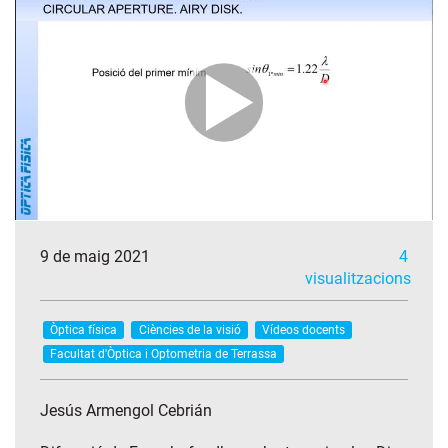
9 de maig 2021
4
visualitzacions
Òptica física
Ciències de la visió
Vídeos docents
Facultat d'Òptica i Optometria de Terrassa
Jesús Armengol Cebrián