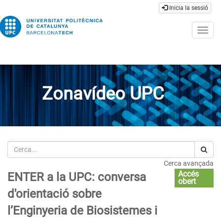
Inicia la sessió
Togg
navig
Zonavídeo UPC
Cerca
Cerca avançada
Accés
ENTER a la UPC: conversa
obert
d'orientació sobre
l’Enginyeria de Biosistemes i