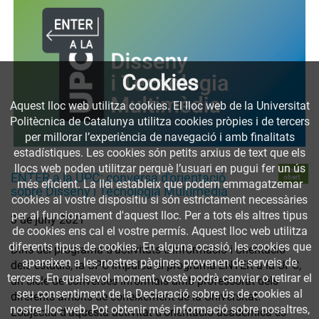
Cookies
Aquest lloc web utilitza cookies. El lloc web de la Universitat
Politècnica de Catalunya utilitza cookies pròpies i de tercers
per millorar l’experiència de navegació i amb finalitats
estadístiques. Les cookies són petits arxius de text que els
llocs web poden utilitzar perquè l’usuari en pugui fer un ús
Accés
ENTER a la UPC: conversa d'orientació
obert
més eficient. La llei estableix que podem emmagatzemar
sobre Disseny i Tecnologia Multimèdia
cookies al vostre dispositiu si són estrictament necessàries
per al funcionament d'aquest lloc. Per a tots els altres tipus
3 de juny 2021
de cookies ens cal el vostre permís. Aquest lloc web utilitza
diferents tipus de cookies. En alguna ocasió, les cookies que
Dins del programa d'activitats d'informació i orientació
apareixen a les nostres pàgines provenen de serveis de
dels estudis, la UPC impulsa el programa ENTER a la UPC,
tercers. En qualsevol moment, vostè podrà canviar o retirar el
un cicle de converses informals amb professorat dels
seu consentiment de la Declaració sobre ús de cookies al
diferents àmbits de coneixement de la Universitat.
nostre lloc web. Pot obtenir més informació sobre nosaltres,
L'objectiu d'aquesta activitat d'orientació acadèmica és