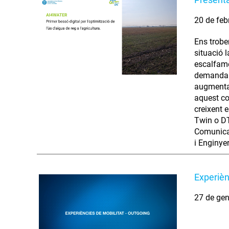
20 de feb
Ens trobe
situació 
escalfame
demanda d
augmenta 
aquest co
creixent e
Twin o DT
Comunicac
i Enginye
Experièn
27 de gen