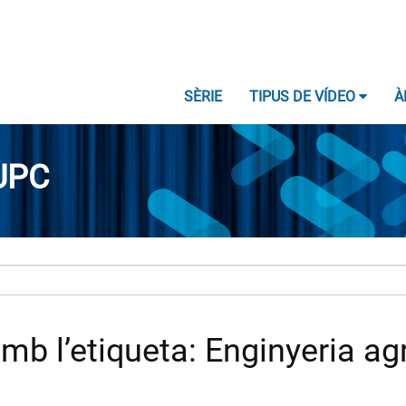
SÈRIE
TIPUS DE VÍDEO
À
UPC
b l’etiqueta: Enginyeria ag