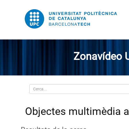
Zonavídeo 
Cerca
Objectes multimèdia am