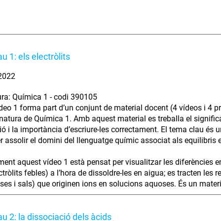
 1: els electròlits
 2022
ra: Química 1 - codi 390105
deo 1 forma part d’un conjunt de material docent (4 vídeos i 4 pr
gnatura de Química 1. Amb aquest material es treballa el signific
ó i la importància d’escriure-les correctament. El tema clau és u
r assolir el domini del llenguatge químic associat als equilibris
nt aquest vídeo 1 està pensat per visualitzar les diferències entr
ectròlits febles) a l’hora de dissoldre-les en aigua; es tracten le
ses i sals) que originen ions en solucions aquoses. És un material
u 2: la dissociació dels àcids