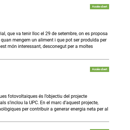
Accés obert
al, que va tenir lloc el 29 de setembre, on es proposa
 quan mengem un aliment i que pot ser produïda per
quest món interessant, desconegut per a moltes
Accés obert
ues fotovoltaiques és l’objectiu del projecte
s s’inclou la UPC. En el marc d’aquest projecte,
ològiques per contribuir a generar energia neta per al