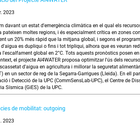
r. 2023
m davant un estat d'emergència climàtica en el qual els recur
la pateixen moltes regions, i és especialment crítica en zones c
nt un 20% més ràpid que la mitjana global, i segons el program
'aigua es dupliqui o fins i tot tripliqui, alhora que es veuran re
l'escalfament global en 2°C. Tots aquests pronòstics posen en per
ntext, el projecte AI4WATER proposa optimitzar l'ús dels recursos
scassetat d'aigua en agricultura i millorar la seguretat alimentàr
) en un sector de reg de la Segarra-Garrigues (Lleida). En ell par
ió i Detecció de la UPC (CommSensLab-UPC), el Centre de Dissen
ria Sísmica (GiES) de la UPC.
cies de mobilitat: outgoing
. 2023