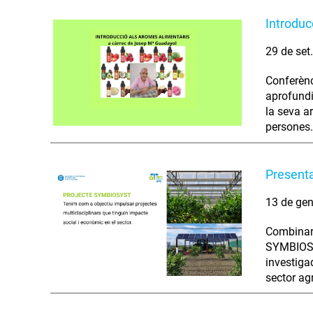
Introduc
29 de set
Conferènc
aprofundi
la seva a
persones.
Present
13 de gen
Combinar l
SYMBIOSYS
investiga
sector ag