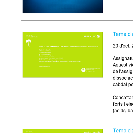
Tema clau
20 d’oct.
Assignatu
Aquest ví
de l’assi
dissociaci
cabdal pe
Concretame
forts i el
(àcids, ba
Tema cla