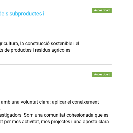
Accés obert
 dels subproductes i
icultura, la construcció sostenible i el
 de productes i residus agrícoles.
Accés obert
 amb una voluntat clara: aplicar el coneixement
.
nvestigadors. Som una comunitat cohesionada que es
at per més activitat, més projectes i una aposta clara