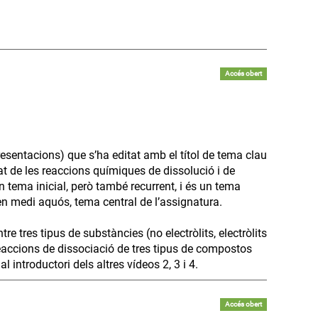
Accés obert
esentacions) que s’ha editat amb el títol de tema clau
at de les reaccions químiques de dissolució i de
n tema inicial, però també recurrent, i és un tema
 en medi aquós, tema central de l’assignatura.
e tres tipus de substàncies (no electròlits, electròlits
s reaccions de dissociació de tres tipus de compostos
 introductori dels altres vídeos 2, 3 i 4.
Accés obert