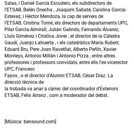
Salas, i Daniel García Escudero, els subdirectors de
l'ETSAB, Belén Onecha , Joaquim Sabaté, Carolina García-
Estevez, i Héctor Mendoza, la cap de serveis de
l'ETSAB, Cristina Torné, els directors de departaments UPC,
Pilar García-Almirall, Julián Galindo, Fernando Álvarez,
Lluís Giménez i Cristina Jover , el director de la Càtedra
Gaudí, Juanjo Lahuerta , i els catedràtics Maria Rubert,
Eduard Bru, Pere Joan Ravetllat, Alberto Peñín, Xavier
Monteys, Antonio Millán i Antonio Pizza , entre altres
professores i professors convidats, entre ells l'ex-vicerector
UPC, Francesc
Fayos , o el director d'Alumni ETSAB, César Díaz. La
direcció tècnica de
la trobada va anar a càrrec del coordinador d'Exteriors
ETSAB, Félix Arranz , com a moderador del debat.
[Música: bensound.com]