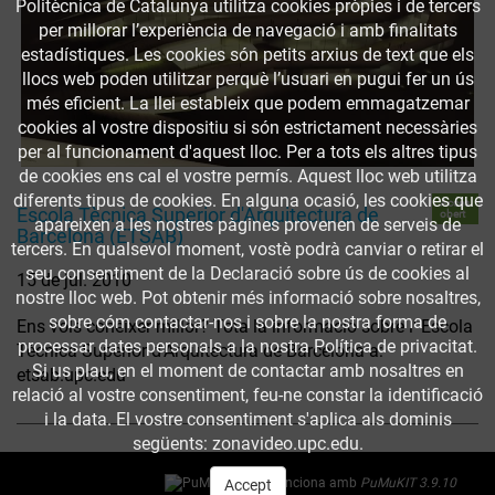
Politècnica de Catalunya utilitza cookies pròpies i de tercers
per millorar l’experiència de navegació i amb finalitats
estadístiques. Les cookies són petits arxius de text que els
llocs web poden utilitzar perquè l’usuari en pugui fer un ús
més eficient. La llei estableix que podem emmagatzemar
cookies al vostre dispositiu si són estrictament necessàries
per al funcionament d'aquest lloc. Per a tots els altres tipus
de cookies ens cal el vostre permís. Aquest lloc web utilitza
diferents tipus de cookies. En alguna ocasió, les cookies que
Accés
Escola Tècnica Superior d'Arquitectura de
obert
apareixen a les nostres pàgines provenen de serveis de
Barcelona (ETSAB)
tercers. En qualsevol moment, vostè podrà canviar o retirar el
seu consentiment de la Declaració sobre ús de cookies al
15 de jul. 2010
nostre lloc web. Pot obtenir més informació sobre nosaltres,
sobre cóm contactar-nos i sobre la nostra forma de
Ens vols conèixer millor? Tota la informació sobre l' Escola
processar dates personals a la nostra Política de privacitat.
Tècnica Superior d'Arquitectura de Barcelona a:
Si us plau, en el moment de contactar amb nosaltres en
etsab.upc.edu
relació al vostre consentiment, feu-ne constar la identificació
i la data. El vostre consentiment s'aplica als dominis
següents: zonavideo.upc.edu.
Funciona amb
PuMuKIT 3.9.10
Accept