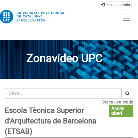
Inicia la sessió
Togg
navig
Zonavídeo UPC
Cerca
Cerca avançada
Accés
Escola Tècnica Superior
obert
d'Arquitectura de Barcelona
(ETSAB)