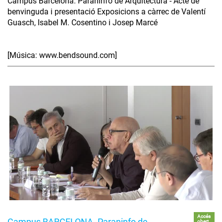
Campus Barcelona. Paraninfo de Arquitectura - Acte de
benvinguda i presentació Exposicions a càrrec de Valentí
Guasch, Isabel M. Cosentino i Josep Marcé
[Música: www.bendsound.com]
Accés
Campus BARCELONA. Paraninfo de
obert