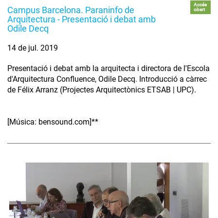
Accés
Campus Barcelona. Paraninfo de
obert
Arquitectura - Presentació i debat amb
Odile Decq
14 de jul. 2019
Presentació i debat amb la arquitecta i directora de l'Escola
d'Arquitectura Confluence, Odile Decq. Introducció a càrrec
de Félix Arranz (Projectes Arquitectònics ETSAB | UPC).
[Música: bensound.com]**