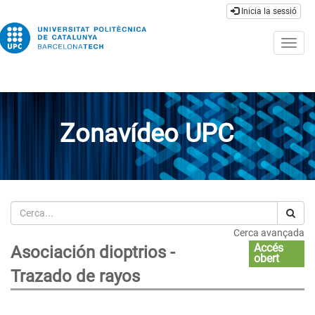
Inicia la sessió
Togg
navig
Zonavídeo UPC
Cerca
Cerca avançada
Accés
Asociación dioptrios -
obert
Trazado de rayos