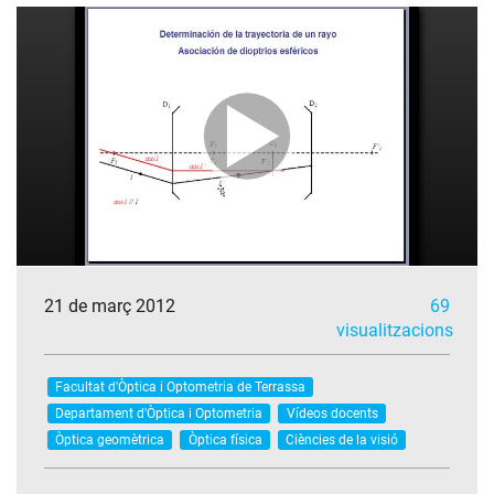
21 de març 2012
69
visualitzacions
Facultat d'Òptica i Optometria de Terrassa
Departament d'Òptica i Optometria
Vídeos docents
Òptica geomètrica
Òptica física
Ciències de la visió